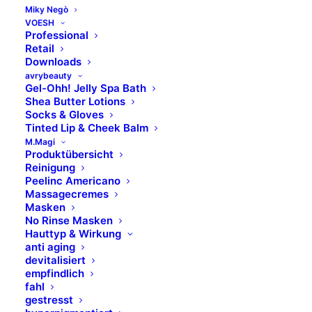
Miky Negò
digital, 500 ml
VOESH
Professional
Retail
exakte digitale Temperatureinstellung,
Downloads
gradweise von 35° bis 125°
avrybeauty
Gel-Ohh! Jelly Spa Bath
herausnehmbarer Aluminiumtopf (500 ml)
Shea Butter Lotions
innovatives Zubehör optional: Silicone
Socks & Gloves
Tinted Lip & Cheek Balm
Pots – die Spezial-Silikoneinsätze für
M.Magi
saubere und schnelle Anwendungen
Produktübersicht
Reinigung
ART. 7100100 – Stück
Peelinc Americano
Massagecremes
Masken
No Rinse Masken
MEHR ERFAHREN
Hauttyp & Wirkung
anti aging
devitalisiert
empfindlich
fahl
gestresst