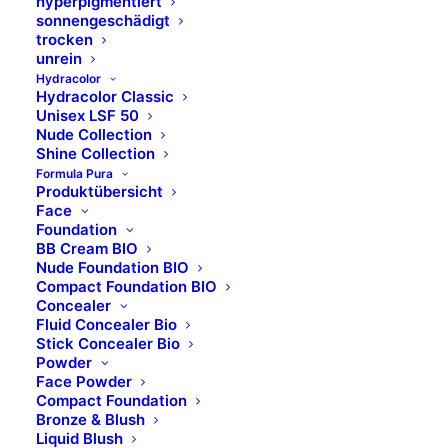
hyperpigmentiert
sonnengeschädigt
trocken
unrein
Hydracolor
Hydracolor Classic
Unisex LSF 50
Nude Collection
Shine Collection
Formula Pura
Produktübersicht
Face
Foundation
BB Cream BIO
Nude Foundation BIO
Compact Foundation BIO
Concealer
Fluid Concealer Bio
Stick Concealer Bio
Powder
Face Powder
Silicone Pot - NEU
Compact Foundation
Bronze & Blush
Liquid Blush