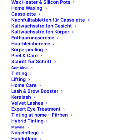
Wax Heater & Silicon Pots
Home Waxing
Cassolette
Nachfülltabletten für Cassolette
Silicone Pot - NEU
Kaltwachsstreifen Gesicht
Kaltwachsstreifen Körper
Enthaarungscreme
mint
Haarbleichcreme
Körperpeeling
Peel & Care
Schritt für Schritt
innovativer Silikoneinsatz für Wax Heater
Combinal
(ART. 7100100)
Tinting
zum Erhitzen von Filmwachs,
Lifting
Home Care
Wachsperlen, wasser- und öllöslichen
Lash & Brow Booster
Heißwachsen
Keralash
garantiert ein sauberes und schnelles
Velvet Lashes
Expert Eye Treatment
Arbeiten
Tinting at home – Färben
Hybrid Tinting
Durchmesser 110 mm, Höhe 71 mm
Mavala
Nagelpflege
ART. 7100099 – Stück
Handpflege