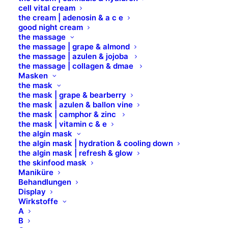
cell vital cream
innovativer Silikoneinsatz für Wax Heater
the cream | adenosin & a c e
good night cream
(ART. 7100100)
the massage
zum Erhitzen von Filmwachs,
the massage | grape & almond
Wachsperlen, wasser- und öllöslichen
the massage | azulen & jojoba
the massage | collagen & dmae
Heißwachsen
Masken
garantiert ein sauberes und schnelles
the mask
Arbeiten
the mask | grape & bearberry
the mask | azulen & ballon vine
the mask | camphor & zinc
Durchmesser 110 mm, Höhe 71 mm
the mask | vitamin c & e
the algin mask
ART. 7100098
the algin mask | hydration & cooling down
the algin mask | refresh & glow
the skinfood mask
Maniküre
MEHR ERFAHREN
Behandlungen
Display
Wirkstoffe
A
B