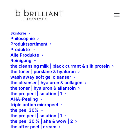
Skinfonie
Philosophie
Zubehör
Produktsortiment
Produkte
Home
X-Epil
Zubehör
Alle Produkte
Reinigung
the cleansing milk | black currant & silk protein
the toner | purslane & hyaluron
wash away soft gel cleanser
the cleanser | hyaluron & collagen
the toner | hyaluron & allantoin
the pre peel | solution | 1
AHA-Peeling
triple action micropeel
the peel 30%
the pre peel | solution | 1
the peel 30 % | aha & wow | 2
the after peel | cream