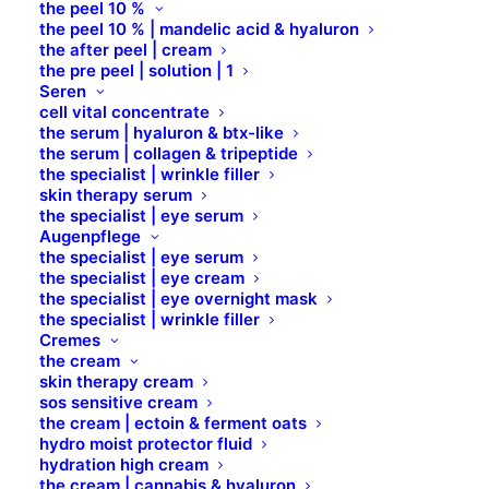
the peel 10 %
the peel 10 % | mandelic acid & hyaluron
the after peel | cream
the pre peel | solution | 1
Seren
cell vital concentrate
the serum | hyaluron & btx-like
the serum | collagen & tripeptide
the specialist | wrinkle filler
skin therapy serum
the specialist | eye serum
Augenpflege
the specialist | eye serum
the specialist | eye cream
the specialist | eye overnight mask
the specialist | wrinkle filler
Cremes
the cream
skin therapy cream
Silicone Pot - NEU
sos sensitive cream
the cream | ectoin & ferment oats
hydro moist protector fluid
weiß
hydration high cream
the cream | cannabis & hyaluron