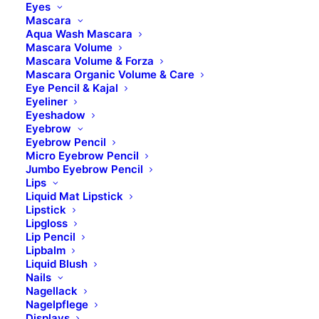
Eyes
rosa
Mascara
Aqua Wash Mascara
Mascara Volume
innovativer Silikoneinsatz für Wax Heater
Mascara Volume & Forza
(ART. 7100100)
Mascara Organic Volume & Care
zum Erhitzen von Filmwachs,
Eye Pencil & Kajal
Eyeliner
Wachsperlen, wasser- und öllöslichen
Eyeshadow
Heißwachsen
Eyebrow
Eyebrow Pencil
garantiert ein sauberes und schnelles
Micro Eyebrow Pencil
Arbeiten
Jumbo Eyebrow Pencil
Lips
Durchmesser 110 mm, Höhe 71 mm
Liquid Mat Lipstick
Lipstick
Lipgloss
ART. 7100096
Lip Pencil
Lipbalm
Liquid Blush
MEHR ERFAHREN
Nails
Nagellack
Nagelpflege
Displays