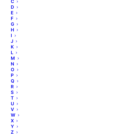
C
D
E
F
G
H
I
J
K
L
M
N
O
P
Q
R
S
T
U
V
W
X
Wax Heater - NEU
Y
Z