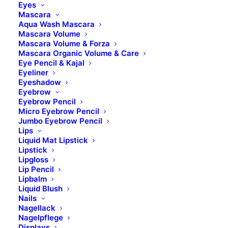
Eyes
Mascara
Aqua Wash Mascara
FÜR WEN GEEIGNET?
Mascara Volume
Mascara Volume & Forza
Mascara Organic Volume & Care
ANWENDUNG
Eye Pencil & Kajal
Eyeliner
Eyeshadow
Eyebrow
INHALTSSTOFFE
Eyebrow Pencil
Micro Eyebrow Pencil
Jumbo Eyebrow Pencil
WICHTIGE INFORMATIONEN
Lips
Liquid Mat Lipstick
Lipstick
AUFBEWAHRUNGSHINWEISE
Lipgloss
Lip Pencil
Lipbalm
BILDER UND KONTAKTE
Liquid Blush
Nails
Nagellack
LIEFERUMFANG
Nagelpflege
Displays