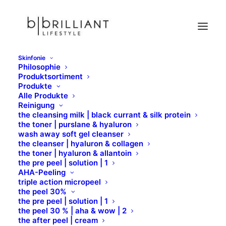
Skinfonie
Philosophie
Nachfülltabletten für Cassolette
Produktsortiment
Produkte
Home
X-Epil
Home Waxing
Alle Produkte
Nachfülltabletten für Cassolette
Reinigung
the cleansing milk | black currant & silk protein
the toner | purslane & hyaluron
wash away soft gel cleanser
the cleanser | hyaluron & collagen
the toner | hyaluron & allantoin
the pre peel | solution | 1
AHA-Peeling
triple action micropeel
the peel 30%
the pre peel | solution | 1
the peel 30 % | aha & wow | 2
the after peel | cream