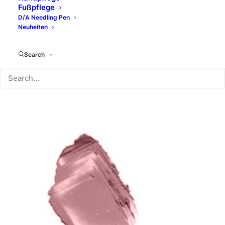
Fußpflege
ART. 1847747
D/A Needling Pen
Neuheiten
Search