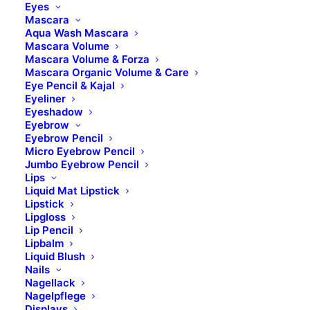
Eyes
Mascara
Aqua Wash Mascara
Mascara Volume
SHINE COLLECTION
Mascara Volume & Forza
Mascara Organic Volume & Care
TIRAMISÙ – FB 01
Eye Pencil & Kajal
Eyeliner
Eyeshadow
ART. 1847745
Eyebrow
Eyebrow Pencil
Micro Eyebrow Pencil
Jumbo Eyebrow Pencil
Lips
Liquid Mat Lipstick
Lipstick
Lipgloss
Lip Pencil
Lipbalm
Liquid Blush
Nails
Nagellack
Nagelpflege
Displays