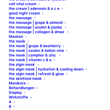
Backcard Shine für Display ohne Faltschachteln
cell vital cream
the cream | adenosin & a c e
good night cream
Produktinformationen
the massage
the massage | grape & almond
the massage | azulen & jojoba
Pflegend wie eine Creme, farbig wie ein Lippenstift.
the massage | collagen & dmae
Masken
Cremig und äußerst angenehm zu tragen: der
the mask
HYDRACOLOR Lippenpflegestift mit
the mask | grape & bearberry
the mask | azulen & ballon vine
Lichtschutzfaktor 25.
the mask | camphor & zinc
Die Lippen werden dank der einzigartigen
the mask | vitamin c & e
Kombination aus hochwertigen „Active Ingredients“
the algin mask
the algin mask | hydration & cooling down
optimal mit Feuchtigkeit versorgt.
the algin mask | refresh & glow
the skinfood mask
Maniküre
Inhaltsstoffe
Behandlungen
Display
Wirkstoffe
Die hochwertige Pflegecreme wirkt als
A
B
Wasserreservoir, aus dem die Lippen lang anhaltend