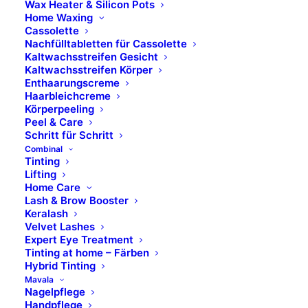
Wax Heater & Silicon Pots
Home Waxing
Cassolette
Nachfülltabletten für Cassolette
Kaltwachsstreifen Gesicht
Kaltwachsstreifen Körper
Enthaarungscreme
Haarbleichcreme
Körperpeeling
Peel & Care
Schritt für Schritt
Combinal
Tinting
Lifting
Home Care
Lash & Brow Booster
Keralash
Velvet Lashes
Expert Eye Treatment
Tinting at home – Färben
SHINE COLLECTION
Hybrid Tinting
Mavala
Nagelpflege
ROSEWOOD – FB 02
Handpflege