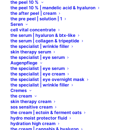
the peel 10 %
Look Klasse, Lebendigkeit und Leidenschaft
the peel 10 % | mandelic acid & hyaluron
verleihen.
the after peel | cream
the pre peel | solution | 1
Seren
cell vital concentrate
the serum | hyaluron & btx-like
the serum | collagen & tripeptide
the specialist | wrinkle filler
skin therapy serum
the specialist | eye serum
Augenpflege
the specialist | eye serum
the specialist | eye cream
the specialist | eye overnight mask
the specialist | wrinkle filler
Cremes
the cream
skin therapy cream
sos sensitive cream
the cream | ectoin & ferment oats
hydro moist protector fluid
hydration high cream
the cream | cannabis & hyaluron