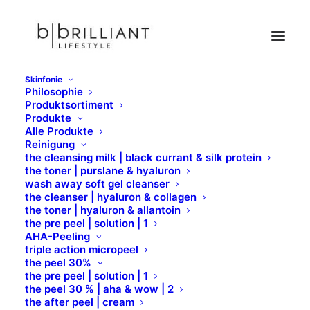
Skinfonie
Philosophie
Shine Collection
Produktsortiment
Produkte
Home
Hydracolor
Shine Collection
Alle Produkte
Reinigung
the cleansing milk | black currant & silk protein
the toner | purslane & hyaluron
wash away soft gel cleanser
Shine Collection
the cleanser | hyaluron & collagen
the toner | hyaluron & allantoin
the pre peel | solution | 1
AHA-Peeling
Entdecken Sie unsere neuen shine Lippenstifte in
triple action micropeel
the peel 30%
kühlen und warmen Tönen. Für elegante Frische
the pre peel | solution | 1
oder sinnliche Wärme – perfekt für Alltag und
the peel 30 % | aha & wow | 2
besondere Anlässe. Strahlende Farben, die Ihrem
the after peel | cream