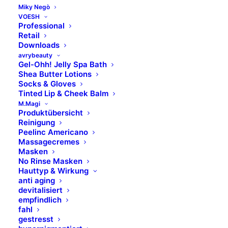
Miky Negò
VOESH
Professional
Retail
Downloads
avrybeauty
Gel-Ohh! Jelly Spa Bath
Shea Butter Lotions
Socks & Gloves
Tinted Lip & Cheek Balm
M.Magi
Produktübersicht
Reinigung
Peelinc Americano
Massagecremes
Masken
No Rinse Masken
Hauttyp & Wirkung
anti aging
devitalisiert
empfindlich
fahl
gestresst