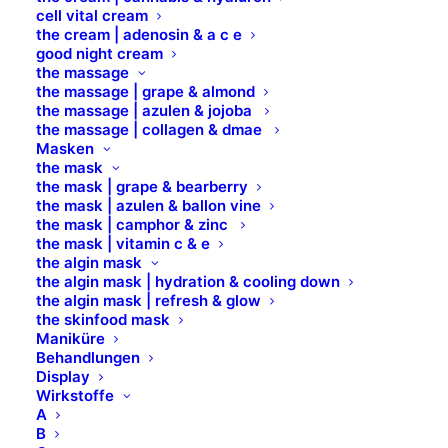
cell vital cream
DISPLAY
the cream | adenosin & a c e
good night cream
the massage
the massage | grape & almond
Maße: H 175 cm, T 36 cm, B 60 cm
the massage | azulen & jojoba
the massage | collagen & dmae
Masken
Art. 99 500
the mask
the mask | grape & bearberry
Auf Vorbestellung – Liefertermin 2-3 Wochen
the mask | azulen & ballon vine
the mask | camphor & zinc
the mask | vitamin c & e
the algin mask
the algin mask | hydration & cooling down
the algin mask | refresh & glow
the skinfood mask
Maniküre
Behandlungen
Display
Wirkstoffe
A
B