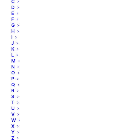
C
D
E
F
G
H
I
J
K
L
M
N
HORIZONTALES
O
P
COUNTER - DISPLAY
Q
R
S
T
Maße: H 91 cm, T 79,5 cm, B 60 cm
U
V
W
Art. 99 501
X
Y
Auf Vorbestellung – Liefertermin 2-3 Wochen
Z