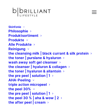
Skinfonie
Philosophie
Displays
Produktsortiment
Produkte
Home
Formula Pura
Displays
Alle Produkte
Reinigung
the cleansing milk | black currant & silk protein
the toner | purslane & hyaluron
wash away soft gel cleanser
DISPLAYS
the cleanser | hyaluron & collagen
the toner | hyaluron & allantoin
the pre peel | solution | 1
AHA-Peeling
triple action micropeel
the peel 30%
the pre peel | solution | 1
the peel 30 % | aha & wow | 2
the after peel | cream