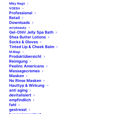
Miky Negò
VOESH
Professional
Retail
Downloads
avrybeauty
Launch Displays
Gel-Ohh! Jelly Spa Bath
Shea Butter Lotions
Socks & Gloves
Tinted Lip & Cheek Balm
M.Magi
Produktübersicht
Reinigung
Peelinc Americano
Massagecremes
Masken
No Rinse Masken
Hauttyp & Wirkung
anti aging
devitalisiert
empfindlich
fahl
gestresst