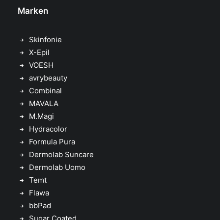
Marken
Skinfonie
X-Epil
VOESH
avrybeauty
Combinal
MAVALA
M.Magi
Hydracolor
Formula Pura
Dermolab Suncare
Dermolab Uomo
Temt
Flawa
bbPad
Sugar Coated