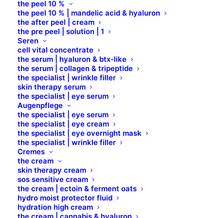
the peel 10 %
the peel 10 % | mandelic acid & hyaluron
the after peel | cream
the pre peel | solution | 1
Seren
cell vital concentrate
the serum | hyaluron & btx-like
the serum | collagen & tripeptide
the specialist | wrinkle filler
skin therapy serum
the specialist | eye serum
Augenpflege
the specialist | eye serum
the specialist | eye cream
the specialist | eye overnight mask
the specialist | wrinkle filler
Cremes
the cream
skin therapy cream
sos sensitive cream
the cream | ectoin & ferment oats
VERTIKAL
hydro moist protector fluid
hydration high cream
FLOORSTAND -
the cream | cannabis & hyaluron