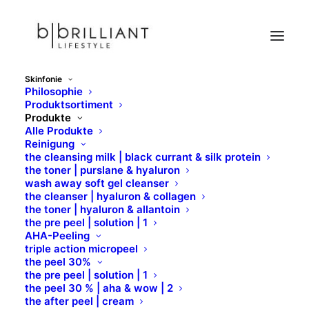
Skinfonie
Philosophie
the algae mask | refresh & glow
Produktsortiment
Produkte
Home
Skinfonie
Produkte
Alginat-Masken
Alle Produkte
the algae mask | refresh & glow
Reinigung
the cleansing milk | black currant & silk protein
the toner | purslane & hyaluron
wash away soft gel cleanser
the cleanser | hyaluron & collagen
the toner | hyaluron & allantoin
the pre peel | solution | 1
AHA-Peeling
triple action micropeel
the peel 30%
the pre peel | solution | 1
the peel 30 % | aha & wow | 2
the after peel | cream