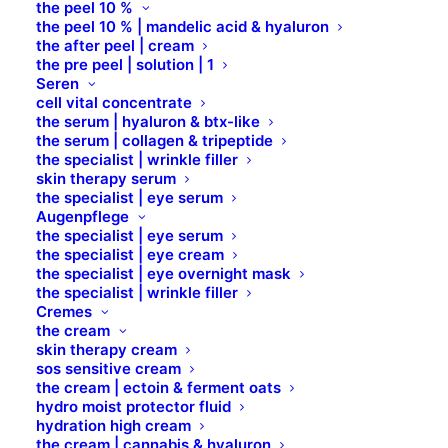
the peel 10 %
the peel 10 % | mandelic acid & hyaluron
the algae mask
the after peel | cream
the pre peel | solution | 1
Seren
cell vital concentrate
refresh & glow
the serum | hyaluron & btx-like
the serum | collagen & tripeptide
the specialist | wrinkle filler
vitamin c | algin | minerals
skin therapy serum
the specialist | eye serum
Augenpflege
revitalizing | hydrating |
the specialist | eye serum
the specialist | eye cream
brightening
the specialist | eye overnight mask
the specialist | wrinkle filler
Cremes
the algae mask | refresh & glow ist eine
the cream
skin therapy cream
professionelle Alginat-Maske mit Vitamin C für ein
sos sensitive cream
strahlendes, aufgeklärtes und frisches Hautbild.
the cream | ectoin & ferment oats
Vitamin C besitzt eine stark antioxidative,
hydro moist protector fluid
hydration high cream
revitalisierende und aufhellende Wirkung. Es wirkt
the cream | cannabis & hyaluron