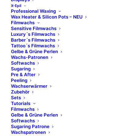
B Brilliant Lifestyle GmbH
X-Epil
Professional Waxing
Zum Panrepel 17a
Wax Heater & Silicon Pots – NEU
Filmwachs
28307 Bremen
Sensitive Filmwachs
Luxury´s Filmwachs
Barber´s Filmwachs
Kontakt
Tattoo´s Filmwachs
Gelbe & Grüne Perlen
Wachs-Patronen
Telefon: 0421 – 845 121 80
Softwachs
Fax: 0421 – 845 121 89
Sugaring
Mail:
info@b-brilliant.de
Pre & After
Peeling
Wachserwärmer
Zubehör
Öffnungszeiten
Sets
Tutorials
Filmwachs
Montag – Donnerstag
Gelbe & Grüne Perlen
Softwachs
8.00 Uhr – 17.00 Uhr​
Sugaring Patrone
Wachspatronen