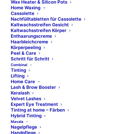
Freitag
Wax Heater & Silicon Pots
Home Waxing
8.00 Uhr – 14.00 Uhr
Cassolette
Nachfülltabletten für Cassolette
Kaltwachsstreifen Gesicht
Marken
Kaltwachsstreifen Körper
Enthaarungscreme
Haarbleichcreme
Skinfonie
Körperpeeling
X-Epil
Peel & Care
Schritt für Schritt
VOESH
Combinal
avrybeauty
Tinting
Combinal
Lifting
Home Care
MAVALA
Lash & Brow Booster
M.Magi
Keralash
Hydracolor
Velvet Lashes
Expert Eye Treatment
Formula Pura
Tinting at home – Färben
Dermolab Suncare
Hybrid Tinting
Dermolab Uomo
Mavala
Nagelpflege
Temt
Handpflege