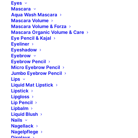
Eyes
Mascara
Aqua Wash Mascara
Mascara Volume
Mascara Volume & Forza
Mascara Organic Volume & Care
Eye Pencil & Kajal
Eyeliner
Eyeshadow
Eyebrow
Eyebrow Pencil
Micro Eyebrow Pencil
Jumbo Eyebrow Pencil
BILDER UND KONTAKTE
Lips
Liquid Mat Lipstick
Lipstick
Lipgloss
Lip Pencil
Lipbalm
Liquid Blush
Nails
Standort
Nagellack
Nagelpflege
Displays