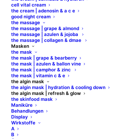
Falten entgegen, strafft und verbessert die
cell vital cream
Elastizität. Algin aus der Braunalge unterstützt mit
the cream | adenosin & a c e
good night cream
seinem filmbildenden Okklusiveffekt sowie dem
the massage
langanhaltenden, hydratisierenden Effekt diese
the massage | grape & almond
the massage | azulen & jojoba
Wirkung. Das Ergebnis ist eine revitalisierte,
the massage | collagen & dmae
strahlende, geglättete und straffere Haut. Für alle
Masken
Hauttypen geeignet, insbesondere bei reifer und
the mask
the mask | grape & bearberry
fahler Haut, bei Falten, Mangel an Elastizität und
the mask | azulen & ballon vine
Festigkeit.
the mask | camphor & zinc
the mask | vitamin c & e
Art.Nr. 10133
the algin mask
the algin mask | hydration & cooling down
the algin mask | refresh & glow
25 g | 1 Anwendung/Monodosis
the skinfood mask
Maniküre
Zubehör: Art.Nr. ART. 829310 Modelagentopf mit
Behandlungen
Spatel, 18cm, Durchmesser 15 cm
Display
Wirkstoffe
A
B