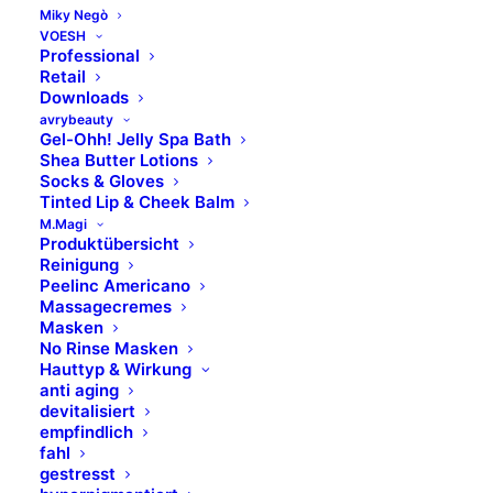
Miky Negò
VOESH
Professional
Retail
Downloads
avrybeauty
Gel-Ohh! Jelly Spa Bath
Shea Butter Lotions
Socks & Gloves
Tinted Lip & Cheek Balm
M.Magi
Produktübersicht
Reinigung
Peelinc Americano
Massagecremes
Masken
No Rinse Masken
Hauttyp & Wirkung
anti aging
devitalisiert
empfindlich
fahl
gestresst