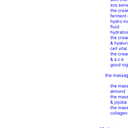
sos sens
the crea
ferment 
hydro mo
fluid
hydratio
the crea
& hyalur
cell vita
the crea
& a c e
good nig
the massa
the mass
almond
the mass
& jojoba
the mass
collage