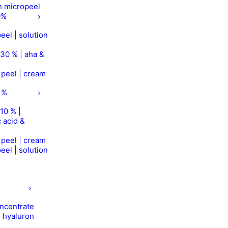
on micropeel
0%
eel | solution
 30 % | aha &
r peel | cream
 %
10 % |
 acid &
r peel | cream
eel | solution
concentrate
| hyaluron