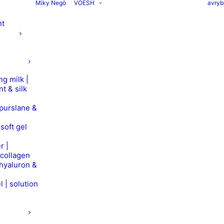
Miky Negò
VOESH
avryb
nt
ng milk |
nt & silk
 purslane &
soft gel
r |
 collagen
 hyaluron &
l | solution