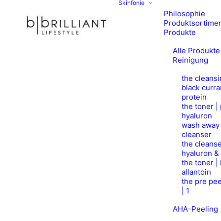
Skinfonie
Philosophie
Produktsortime
Produkte
Alle Produkte
Reinigung
the cleansi
black curra
protein
the toner |
hyaluron
wash away 
cleanser
the cleanse
hyaluron &
the toner |
allantoin
the pre pee
| 1
AHA-Peeling