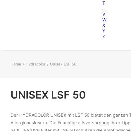
T
U
V
W
X
Y
Z
Home
Hydracolor
Unisex LSF 50
UNISEX LSF 50
Der HYDRACOLOR UNISEX mit LSF 50 bietet den ganzen Tag
Allergieauslösern. Die Feuchtigkeitsversorgung Ihrer Lip
hält! UVA/UVB Filter mit LSF 50 schützen die empfindliche