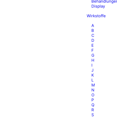
Behandlunge
Display
Wirkstoffe
A
B
C
D
E
F
G
H
I
J
K
L
M
N
O
P
Q
R
S