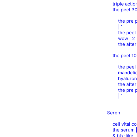
triple acti
the peel 3
the pre p
| 1
the peel
wow | 2
the afte
the peel 10
the peel 
mandelic
hyaluron
the afte
the pre p
| 1
Seren
cell vital 
the serum 
& btx-like