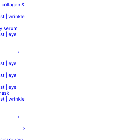
 collagen &
st | wrinkle
py serum
st | eye
st | eye
st | eye
st | eye
mask
st | wrinkle
rapy cream