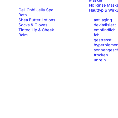
Masken
No Rinse Mask
Gel-Ohh! Jelly Spa
Hauttyp & Wirk
Bath
Shea Butter Lotions
anti aging
Socks & Gloves
devitalisiert
Tinted Lip & Cheek
empfindlich
Balm
fahl
gestresst
hyperpigmen
sonnengesch
trocken
unrein