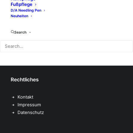
M.Magi
Fußpflege
Hydracolor
D/A Needling Pen
Formula Pura
Neuheiten
Dermolab Suncare
Dermolab Uomo
Search
Temt
Flawa
bbPad
Sugar Coated
Rechtliches
Kontakt
Impressum
Datenschutz