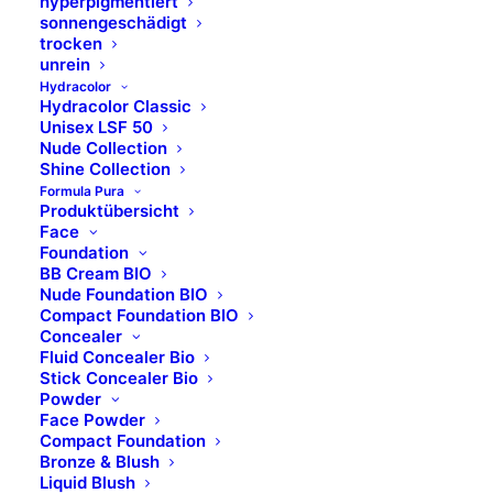
hyperpigmentiert
sonnengeschädigt
trocken
unrein
Hydracolor
Hydracolor Classic
Unisex LSF 50
Nude Collection
Shine Collection
Formula Pura
Barber´s
Produktübersicht
Face
Foundation
BB Cream BIO
Spezial Filmwachs
Nude Foundation BIO
Compact Foundation BIO
500 g - Nachfüllbeutel
Concealer
Fluid Concealer Bio
ART. 7100260
Stick Concealer Bio
Powder
Face Powder
Compact Foundation
Bronze & Blush
Liquid Blush