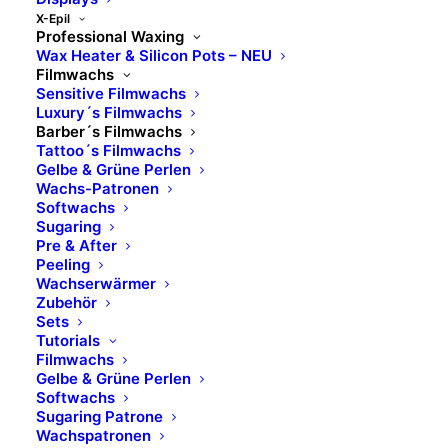
X-Epil
Professional Waxing
Wax Heater & Silicon Pots – NEU
Filmwachs
Standort
Sensitive Filmwachs
Luxury´s Filmwachs
Barber´s Filmwachs
Tattoo´s Filmwachs
B Brilliant Lifestyle GmbH
Gelbe & Grüne Perlen
Wachs-Patronen
Zum Panrepel 17a
Softwachs
28307 Bremen
Sugaring
Pre & After
Peeling
Kontakt
Wachserwärmer
Zubehör
Sets
Telefon: 0421 – 845 121 80
Tutorials
Filmwachs
Fax: 0421 – 845 121 89
Gelbe & Grüne Perlen
Mail:
info@b-brilliant.de
Softwachs
Sugaring Patrone
Wachspatronen