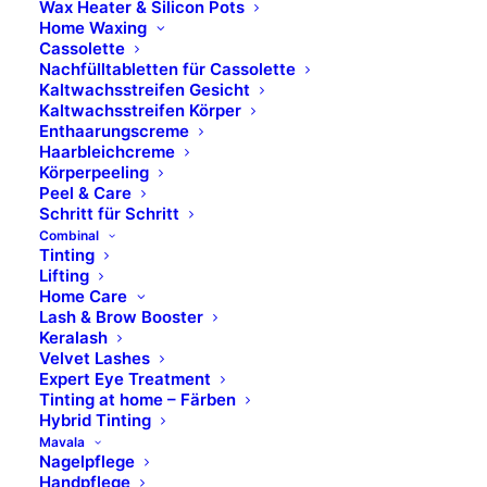
Öffnungszeiten
Wax Heater & Silicon Pots
Home Waxing
Cassolette
Montag – Donnerstag
Nachfülltabletten für Cassolette
Kaltwachsstreifen Gesicht
Kaltwachsstreifen Körper
8.00 Uhr – 17.00 Uhr​
Enthaarungscreme
Haarbleichcreme
Freitag
Körperpeeling
8.00 Uhr – 14.00 Uhr
Peel & Care
Schritt für Schritt
Combinal
Marken
Tinting
Lifting
Home Care
Lash & Brow Booster
Skinfonie
Keralash
X-Epil
Velvet Lashes
VOESH
Expert Eye Treatment
Tinting at home – Färben
avrybeauty
Hybrid Tinting
Combinal
Mavala
MAVALA
Nagelpflege
Handpflege