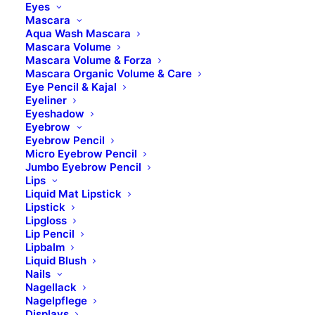
Eyes
Mascara
BESCHREIBUNG
Aqua Wash Mascara
Mascara Volume
Mascara Volume & Forza
FÜR WEN GEEIGNET?
Mascara Organic Volume & Care
Eye Pencil & Kajal
Eyeliner
ANWENDUNG
Eyeshadow
Eyebrow
Eyebrow Pencil
INHALTSSTOFFE
Micro Eyebrow Pencil
Jumbo Eyebrow Pencil
Lips
WICHTIGE INFORMATIONEN
Liquid Mat Lipstick
Lipstick
Lipgloss
Lip Pencil
AUFBEWAHRUNGSHINWEISE
Lipbalm
Liquid Blush
Nails
BILDER UND KONTAKTE
Nagellack
Nagelpflege
Displays