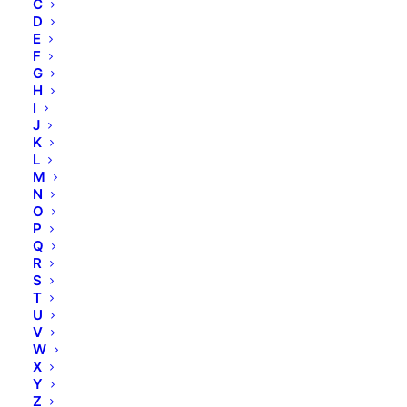
C
D
E
F
G
H
I
J
K
L
M
N
O
P
Q
R
S
T
U
V
W
X
Y
Z