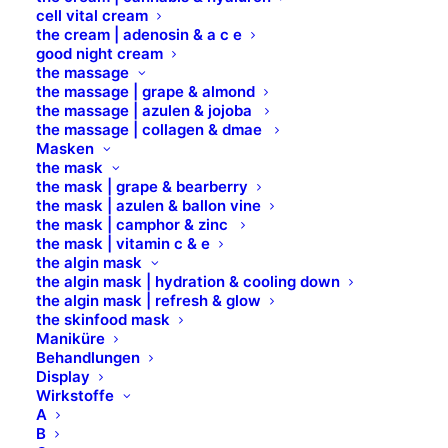
cell vital cream
the cream | adenosin & a c e
good night cream
the massage
the massage | grape & almond
Der perfekt rasierte Bart ist absoluter Trend und die
the massage | azulen & jojoba
akkurate Rasur ist zeitaufwendig und schwierig. Und
the massage | collagen & dmae
im Nackenbereich wachsen die Haare bei Männern
Masken
gerne auch noch in alle Richtungen. Zudem sind
the mask
Männerhaare stärker als bei Frauen und die Haut
the mask | grape & bearberry
kann sehr empfindlich sein. Daher brauchen Männer
the mask | azulen & ballon vine
ein speziell für sie entwickeltes Enthaarungsprodukt:
the mask | camphor & zinc
Unserem Barber´s Spezial Filmwachs von X-EPIL
the mask | vitamin c & e
wurden spezielle Bestandteile hinzugefügt, um die
the algin mask
Haftung und Flexibilität zu erhöhen. Es zieht 100 %
the algin mask | hydration & cooling down
der unerwünschten Haare im behandelten Bereich
the algin mask | refresh & glow
bei einer einmaligen Anwendung heraus und lässt
the skinfood mask
dabei die Haut unversehrt.
Maniküre
Behandlungen
Display
Wirkstoffe
A
B