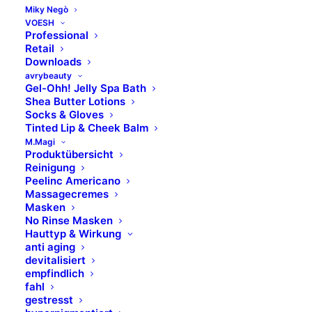
Miky Negò
Barber´s
VOESH
Professional
Retail
Spezial Filmwachs
Downloads
avrybeauty
Gel-Ohh! Jelly Spa Bath
1.200 g - Dose
Shea Butter Lotions
ART. 7100261
Socks & Gloves
Tinted Lip & Cheek Balm
M.Magi
Produktübersicht
Reinigung
Peelinc Americano
Massagecremes
Masken
No Rinse Masken
Hauttyp & Wirkung
anti aging
devitalisiert
empfindlich
fahl
gestresst