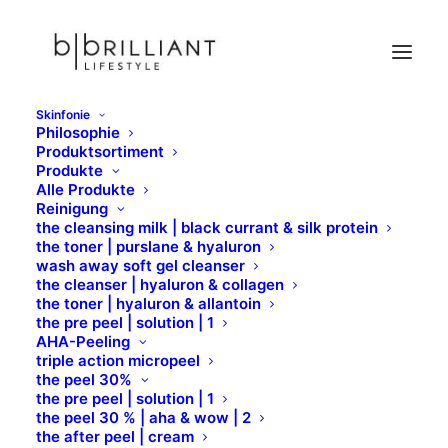
Skinfonie
Philosophie
Barber´s Filmwachs
Produktsortiment
Produkte
Home
X-Epil
Professional Waxing
Filmwachs
Alle Produkte
Barber´s Filmwachs
Reinigung
the cleansing milk | black currant & silk protein
the toner | purslane & hyaluron
wash away soft gel cleanser
the cleanser | hyaluron & collagen
Barber´s
the toner | hyaluron & allantoin
the pre peel | solution | 1
AHA-Peeling
triple action micropeel
Für ECHTE Männer
the peel 30%
the pre peel | solution | 1
the peel 30 % | aha & wow | 2
Spezial Filmwachs mit
the after peel | cream