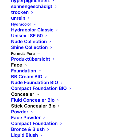
hyperpigmentiert
sonnengeschädigt
trocken
unrein
Hydracolor
Hydracolor Classic
Unisex LSF 50
Nude Collection
Shine Collection
Formula Pura
Produktübersicht
Face
No. 03
No. 04
Foundation
BB Cream BIO
Medium Rose
Medium Beige
Nude Foundation BIO
Compact Foundation BIO
Concealer
ART. 20 603
ART. 20 604
Fluid Concealer Bio
Stick Concealer Bio
Powder
Face Powder
Compact Foundation
Bronze & Blush
Liquid Blush