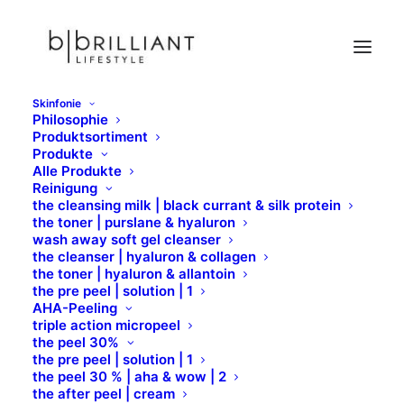
Skinfonie
Philosophie
Stick Concealer Bio
Produktsortiment
Produkte
Home
Formula Pura
Face
Concealer
Alle Produkte
Stick Concealer Bio
Reinigung
the cleansing milk | black currant & silk protein
the toner | purslane & hyaluron
wash away soft gel cleanser
the cleanser | hyaluron & collagen
the toner | hyaluron & allantoin
the pre peel | solution | 1
AHA-Peeling
triple action micropeel
the peel 30%
the pre peel | solution | 1
the peel 30 % | aha & wow | 2
the after peel | cream