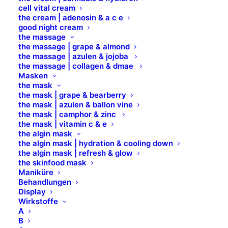
ZERTIFIZIERTE NATURKOSMETIK
cell vital cream
BIO, VEGAN & „PETA Approved Global Animal Test
the cream | adenosin & a c e
good night cream
Policy“
the massage
100 % INHALTSSTOFFE NATÜRLICHEN
the massage | grape & almond
the massage | azulen & jojoba
URSPRUNGS
the massage | collagen & dmae
FREI VON PARABENEN, SILIKONEN, MINERALÖL,
Masken
PETROLATUM & PARFÜM
the mask
the mask | grape & bearberry
HYPOALLERGEN
the mask | azulen & ballon vine
the mask | camphor & zinc
Der Stick Concealer Bio besitzt eine cremige,
the mask | vitamin c & e
weiche und multi-sensorische Textur und ist extrem
the algin mask
the algin mask | hydration & cooling down
angenehm auf der Haut. Er ermöglicht ein schnelles
the algin mask | refresh & glow
und einfaches Auftragen, bei einer aufbaubaren
the skinfood mask
mittleren bis hohen Deckkraft mit einem natürlichen
Maniküre
Behandlungen
matten Finish. Er deckt perfekt Unreinheiten,
Display
Schwellungen und Augenschatten ab. Angereichert
Wirkstoffe
A
mit einem Cocktail aus beruhigenden, nährenden
B
und feuchtigkeitsspendenden natürlichen