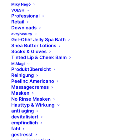
Miky Negò
VOESH
Professional
Retail
Downloads
avrybeauty
Gel-Ohh! Jelly Spa Bath
Shea Butter Lotions
Socks & Gloves
Tinted Lip & Cheek Balm
M.Magi
Produktübersicht
Reinigung
Peelinc Americano
Massagecremes
Masken
No. 01
No. 02
No Rinse Masken
Hauttyp & Wirkung
anti aging
Light Rose
Light Beige
devitalisiert
empfindlich
ART. 20 601
ART. 20 602
fahl
gestresst