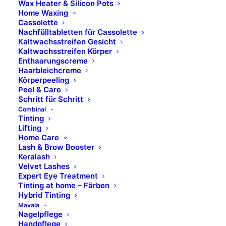
Combinal
Wax Heater & Silicon Pots
Home Waxing
MAVALA
Cassolette
M.Magi
Nachfülltabletten für Cassolette
Hydracolor
Kaltwachsstreifen Gesicht
Kaltwachsstreifen Körper
Formula Pura
Enthaarungscreme
Dermolab Suncare
Haarbleichcreme
Dermolab Uomo
Körperpeeling
Peel & Care
Temt
Schritt für Schritt
Flawa
Combinal
Tinting
bbPad
Lifting
Sugar Coated
Home Care
Lash & Brow Booster
Keralash
Rechtliches
Velvet Lashes
Expert Eye Treatment
Tinting at home – Färben
Kontakt
Hybrid Tinting
Impressum
Mavala
Nagelpflege
Datenschutz
Handpflege