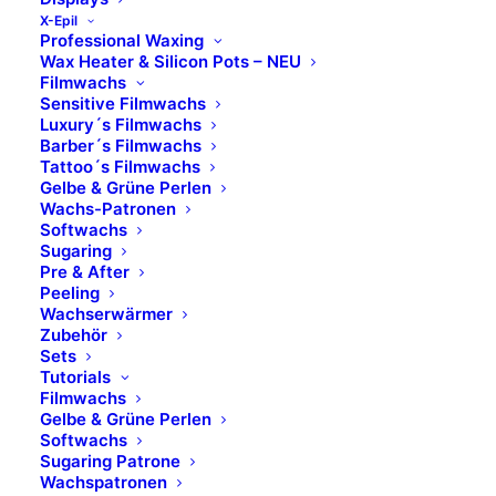
X-Epil
Professional Waxing
Öffnungszeiten
Wax Heater & Silicon Pots – NEU
Filmwachs
Sensitive Filmwachs
Luxury´s Filmwachs
Montag – Donnerstag
Barber´s Filmwachs
Tattoo´s Filmwachs
8.00 Uhr – 17.00 Uhr​
Gelbe & Grüne Perlen
Wachs-Patronen
Freitag
Softwachs
Sugaring
8.00 Uhr – 14.00 Uhr
Pre & After
Peeling
Wachserwärmer
Marken
Zubehör
Sets
Tutorials
Skinfonie
Filmwachs
X-Epil
Gelbe & Grüne Perlen
VOESH
Softwachs
Sugaring Patrone
avrybeauty
Wachspatronen