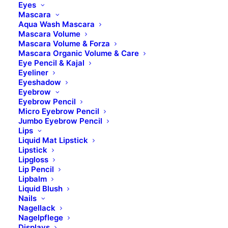
ZURÜCK ZU CONCEALER
Eyes
Mascara
Aqua Wash Mascara
Mascara Volume
Mascara Volume & Forza
Mascara Organic Volume & Care
Eye Pencil & Kajal
Eyeliner
Standort
Eyeshadow
Eyebrow
Eyebrow Pencil
B Brilliant Lifestyle GmbH
Micro Eyebrow Pencil
Jumbo Eyebrow Pencil
Zum Panrepel 17a
Lips
28307 Bremen
Liquid Mat Lipstick
Lipstick
Lipgloss
Kontakt
Lip Pencil
Lipbalm
Liquid Blush
Nails
Telefon: 0421 – 845 121 80
Nagellack
Fax: 0421 – 845 121 89
Nagelpflege
Mail:
info@b-brilliant.de
Displays