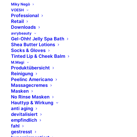
Miky Negò
VOESH
Professional
WIRKSTOFFE
Retail
Downloads
avrybeauty
Gel-Ohh! Jelly Spa Bath
Ectoin
Shea Butter Lotions
fermentierter Hafer (Oats)
Socks & Gloves
Tinted Lip & Cheek Balm
Arginine (Aminosäure)
M.Magi
Ballonreben-Extrakt (Ballon Vine)
Produktübersicht
Bisabolol
Reinigung
Peelinc Americano
Hyaluronsäure
Massagecremes
Kollagen
Masken
No Rinse Masken
Shea Butter
Hauttyp & Wirkung
Jojobaöl
anti aging
Arganöl
devitalisiert
empfindlich
Aloe Vera
fahl
gestresst