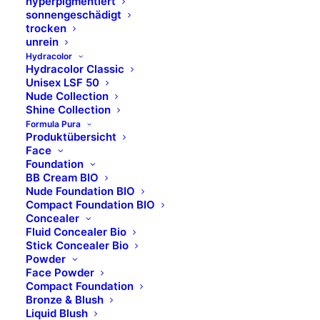
hyperpigmentiert
sonnengeschädigt
FÜR WEN GEEIGNET?
trocken
unrein
Hydracolor
ANWENDUNG
Hydracolor Classic
Unisex LSF 50
Nude Collection
INHALTSSTOFFE
Shine Collection
Formula Pura
Produktübersicht
Face
Foundation
BB Cream BIO
Nude Foundation BIO
Compact Foundation BIO
Concealer
Fluid Concealer Bio
Stick Concealer Bio
Powder
Face Powder
Compact Foundation
Bronze & Blush
Liquid Blush