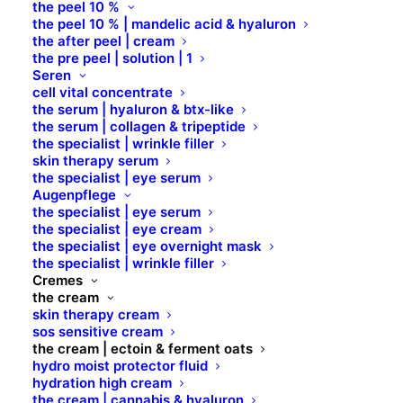
the peel 10 %
the peel 10 % | mandelic acid & hyaluron
the after peel | cream
the pre peel | solution | 1
Seren
cell vital concentrate
the serum | hyaluron & btx-like
the serum | collagen & tripeptide
the specialist | wrinkle filler
skin therapy serum
the cream | ectoin &
the specialist | eye serum
Augenpflege
fermented oats
the specialist | eye serum
the specialist | eye cream
the specialist | eye overnight mask
the specialist | wrinkle filler
arginine | ballon vine | bisabolol
Cremes
the cream
skin therapy cream
prebiotic | sos | anti redness
sos sensitive cream
the cream | ectoin & ferment oats
hydro moist protector fluid
24 h
hydration high cream
the cream | cannabis & hyaluron