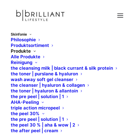
Skinfonie
Philosophie
the cream | ectoin & ferment oats
Produktsortiment
Produkte
Home
Skinfonie
Produkte
Cremes
the cream
Alle Produkte
the cream | ectoin & ferment oats
Reinigung
the cleansing milk | black currant & silk protein
the toner | purslane & hyaluron
wash away soft gel cleanser
the cleanser | hyaluron & collagen
the toner | hyaluron & allantoin
the pre peel | solution | 1
AHA-Peeling
triple action micropeel
the peel 30%
the pre peel | solution | 1
the peel 30 % | aha & wow | 2
the after peel | cream