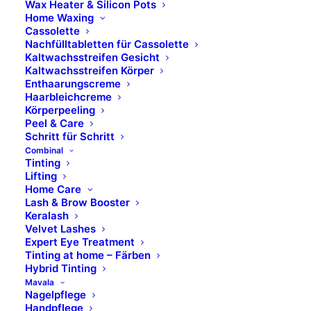
Wax Heater & Silicon Pots
Home Waxing
Cassolette
Nachfülltabletten für Cassolette
Kaltwachsstreifen Gesicht
Kaltwachsstreifen Körper
Enthaarungscreme
Haarbleichcreme
Körperpeeling
BILDER UND KONTAKTE
Peel & Care
Schritt für Schritt
Combinal
Tinting
Lifting
Home Care
Lash & Brow Booster
Keralash
Entdecke weitere
Velvet Lashes
Expert Eye Treatment
Cremes:
Tinting at home – Färben
Hybrid Tinting
Mavala
Nagelpflege
SOS, Feuchtigkeits-Booster, Nacht-Creme &
Handpflege