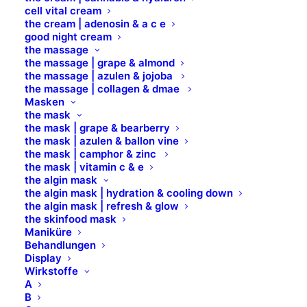
cell vital cream
24h-SOS-Creme für ultra sensible, gereizte und
the cream | adenosin & a c e
good night cream
gerötete Haut. Die besonderen Inhaltsstoffe
the massage
unterstützen die hauteigenen
the massage | grape & almond
Reparaturmechanismen, lindern Juckreiz und
the massage | azulen & jojoba
the massage | collagen & dmae
Rötungen. Ectoin, das besondere Schutzmolekül aus
Masken
der Natur, hilft Zellen sich vor extremen
the mask
Bedingungen zu schützen. Es besitzt herausragende
the mask | grape & bearberry
the mask | azulen & ballon vine
zellschützende Eigenschaften und bewahrt die Haut
the mask | camphor & zinc
vor Allergenen und Umweltschadstoffen, indem es
the mask | vitamin c & e
the algin mask
die Barrierewirkung der Haut erhöht. Der
the algin mask | hydration & cooling down
fermentierte Hafer (Oats) ist reich an Lysin
the algin mask | refresh & glow
(Aminosäure) und besitzt eine präbiotische Wirkung.
the skinfood mask
Maniküre
Seine antioxidativen Verbindungen weisen
Behandlungen
außergewöhnlich beruhigende und lindernde
Display
Eigenschaften auf. Arginine, eine Aminosäure, die
Wirkstoffe
A
auch natürlich in unserer Haut vorkommt und
B
Bestandteil des hauteigenen ‚NMF‘ ist, wirkt intensiv