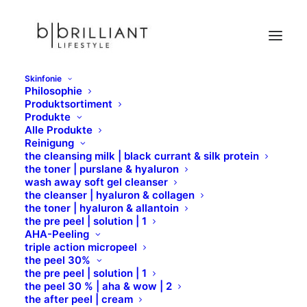
Skinfonie
Philosophie
NeedlingPen
Produktsortiment
Produkte
Home
NeedlingPen
Alle Produkte
Reinigung
the cleansing milk | black currant & silk protein
the toner | purslane & hyaluron
wash away soft gel cleanser
the cleanser | hyaluron & collagen
NEEDLING PEN INFINITY CONTROL
the toner | hyaluron & allantoin
the pre peel | solution | 1
AHA-Peeling
triple action micropeel
NEEDLING PEN AESTHETIC CONTROL
the peel 30%
the pre peel | solution | 1
the peel 30 % | aha & wow | 2
the after peel | cream