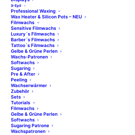
X-Epil
Professional Waxing
Wax Heater & Silicon Pots – NEU
Filmwachs
Sensitive Filmwachs
Luxury´s Filmwachs
Barber´s Filmwachs
Tattoo´s Filmwachs
Gelbe & Grüne Perlen
Wachs-Patronen
Softwachs
Sugaring
Pre & After
Peeling
Wachserwärmer
Zubehör
D/A Needling
Sets
Tutorials
Filmwachs
Gelbe & Grüne Perlen
Pen
Softwachs
Sugaring Patrone
Wachspatronen