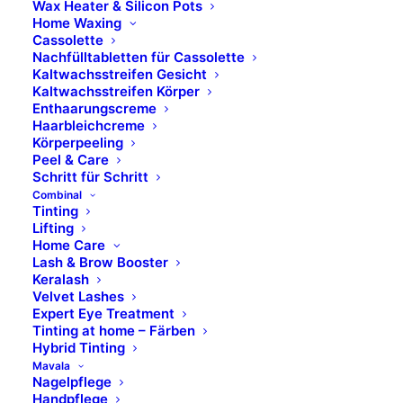
Wax Heater & Silicon Pots
Aesthetic CONTROL
Home Waxing
Cassolette
Nachfülltabletten für Cassolette
Kaltwachsstreifen Gesicht
Kaltwachsstreifen Körper
Enthaarungscreme
Haarbleichcreme
Körperpeeling
Peel & Care
Schritt für Schritt
Combinal
Tinting
Lifting
Home Care
Lash & Brow Booster
Keralash
Velvet Lashes
Expert Eye Treatment
Tinting at home – Färben
Hybrid Tinting
Mavala
Nagelpflege
Handpflege