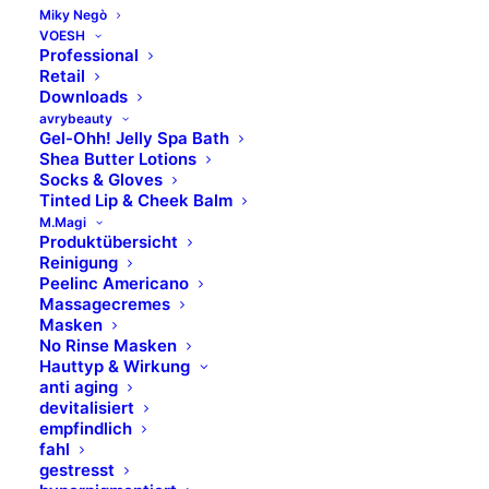
Miky Negò
VOESH
Professional
Retail
Downloads
avrybeauty
Gel-Ohh! Jelly Spa Bath
Shea Butter Lotions
Socks & Gloves
Tinted Lip & Cheek Balm
M.Magi
Produktübersicht
Reinigung
Sichere
Anti-
Peelinc Americano
Leistung
Backflow
Massagecremes
Masken
Mit 16.000 Hüben
Schutz vor
No Rinse Masken
Hauttyp & Wirkung
pro Minute und
Flüssigkeiten und
anti aging
langer Akkulaufzeit
Kreuzkontamination
devitalisiert
steht maximale
durch integriertes
empfindlich
fahl
Leistung zur
Anti-Backflow-
gestresst
Verfügung.
System.