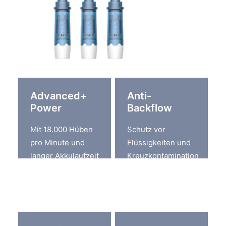
Advanced+
Anti-
Power
Backflow
Mit 18.000 Hüben
Schutz vor
pro Minute und
Flüssigkeiten und
langer Akkulaufzeit
Kreuzkontamination
steht maximale
durch integriertes
Leistung zur
Anti-Backflow-
Verfügung.
System.