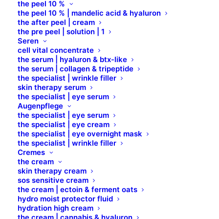
ANTI-BACKFLOW
the peel 10 %
the peel 10 % | mandelic acid & hyaluron
the after peel | cream
the pre peel | solution | 1
Seren
cell vital concentrate
D/A Needling
the serum | hyaluron & btx-like
the serum | collagen & tripeptide
the specialist | wrinkle filler
skin therapy serum
Pen
the specialist | eye serum
Augenpflege
the specialist | eye serum
the specialist | eye cream
Infinity CONTROL
the specialist | eye overnight mask
the specialist | wrinkle filler
Cremes
the cream
skin therapy cream
sos sensitive cream
the cream | ectoin & ferment oats
hydro moist protector fluid
hydration high cream
the cream | cannabis & hyaluron