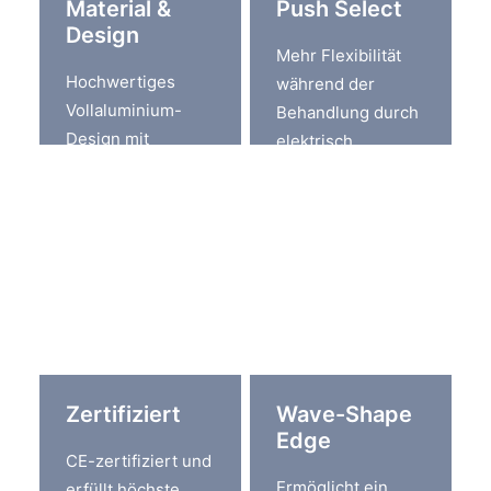
Material &
Push Select
Design
Mehr Flexibilität
Hochwertiges
während der
Vollaluminium-
Behandlung durch
Design mit
elektrisch
ergonomischer
justierbare
Form und
Nadellänge bis 2,5
praktischer
mm.
Basisstation
inklusive
Ladefunktion und
Akkustandsanzeige.
Zertifiziert
Wave-Shape
Edge
CE-zertifiziert und
Ermöglicht ein
erfüllt höchste