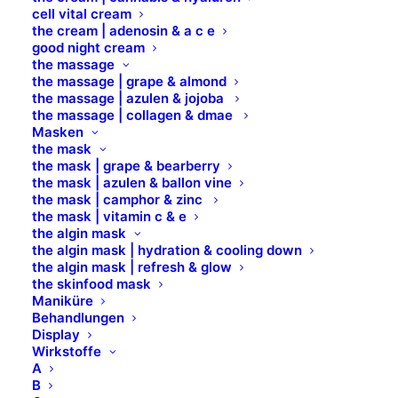
cell vital cream
the cream | adenosin & a c e
good night cream
the massage
the massage | grape & almond
the massage | azulen & jojoba
the massage | collagen & dmae
Masken
the mask
the mask | grape & bearberry
the mask | azulen & ballon vine
the mask | camphor & zinc
the mask | vitamin c & e
the algin mask
the algin mask | hydration & cooling down
the algin mask | refresh & glow
the skinfood mask
Maniküre
Design trifft
Behandlungen
Display
Präsizion
Wirkstoffe
A
B
Leicht, handlich und perfekt für