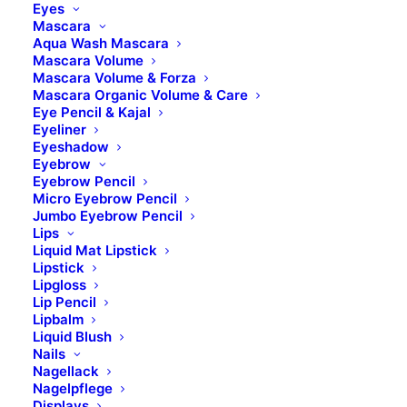
europäische
Eyes
Speed-Levels auf
Qualitäts- und
Mascara
Aqua Wash Mascara
dem
Sicherheitsstandards.
Mascara Volume
anwenderspezifischen
Mascara Volume & Forza
Niveau.
Mascara Organic Volume & Care
Eye Pencil & Kajal
Eyeliner
Eyeshadow
Eyebrow
Eyebrow Pencil
Micro Eyebrow Pencil
Jumbo Eyebrow Pencil
Lips
Liquid Mat Lipstick
Lipstick
Lipgloss
Lip Pencil
Lipbalm
Liquid Blush
Nails
Nagellack
Nagelpflege
Displays