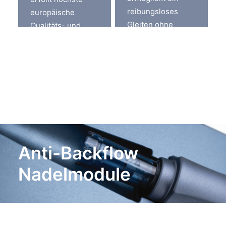
reibungsloses
europäische
Gleiten ohne
Qualitäts- und
Kratzer oder
Sicherheitsstandards.
Ansaugen von
Flüssigkeiten.
Anti-Backflow
Nadelmodule