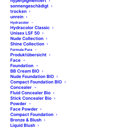
hyperpigmentiert
sonnengeschädigt
trocken
unrein
Verstellbare
Aluminiumgehäuse
Hydracolor
Nadellänge
Hydracolor Classic
Äußerst robustes
Unisex LSF 50
Mehr Flexibilität
und langlebiges
Nude Collection
Shine Collection
während der
Gehäuse aus
Formula Pura
Behandlung durch
Aluminium.
Produktübersicht
elektrisch
Face
Foundation
justierbare
BB Cream BIO
Nadellänge bis 1.5
Nude Foundation BIO
mm.
Compact Foundation BIO
Concealer
Fluid Concealer Bio
Stick Concealer Bio
Smart-
Zertifiziert
Powder
Memory
Face Powder
CE-zertifiziert und
Compact Foundation
Bronze & Blush
Erhält die
erfüllt höchste
Liquid Blush
Einstellungen des