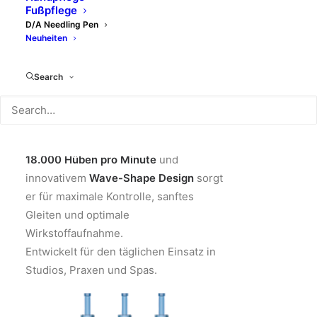
Zuverlässige
Fußpflege
D/A Needling Pen
Leistung
Neuheiten
Der
NeedlingPen Aesthetic CONTROL
Search
steht für präzise, leistungsstarke
Microneedling-Behandlungen auf
professionellem Niveau. Mit
individuell
einstellbarer Nadellänge
, bis zu
18.000 Hüben pro Minute
und
innovativem
Wave-Shape Design
sorgt
er für maximale Kontrolle, sanftes
Gleiten und optimale
Wirkstoffaufnahme.
Entwickelt für den täglichen Einsatz in
Studios, Praxen und Spas.