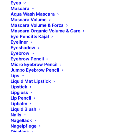
Eyes
ANWENDUNG
Mascara
Aqua Wash Mascara
Mascara Volume
INHALTSSTOFFE
Mascara Volume & Forza
Mascara Organic Volume & Care
Eye Pencil & Kajal
WARNHINWEIS &
Eyeliner
SICHERHEITSINFORMATION
Eyeshadow
Eyebrow
Eyebrow Pencil
BILDER UND KONTAKTE
Micro Eyebrow Pencil
Jumbo Eyebrow Pencil
Lips
Liquid Mat Lipstick
Lipstick
Lipgloss
Lip Pencil
Lipbalm
Liquid Blush
Nails
Nagellack
Nagelpflege
Displays