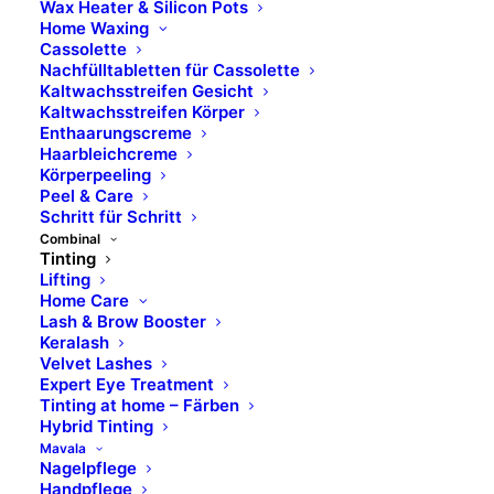
Wax Heater & Silicon Pots
ANWENDUNG
Home Waxing
Cassolette
Nachfülltabletten für Cassolette
INHALTSSTOFFE
Kaltwachsstreifen Gesicht
Kaltwachsstreifen Körper
Enthaarungscreme
WARNHINWEIS &
Haarbleichcreme
SICHERHEITSINFORMATION
Körperpeeling
Peel & Care
Schritt für Schritt
BILDER UND KONTAKTE
Combinal
Tinting
Lifting
Home Care
Lash & Brow Booster
Keralash
Velvet Lashes
Expert Eye Treatment
Tinting at home – Färben
Hybrid Tinting
Mavala
Nagelpflege
Handpflege