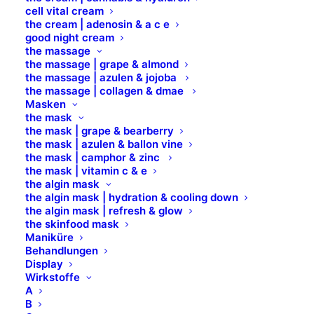
mit besonders milder und schonender Rezeptur,
cell vital cream
the cream | adenosin & a c e
unterstreichen und intensivieren die Wirkung der
good night cream
Augen dauerhaft. Hochwertige Wirkstoffe sorgen für
the massage
eine gleichmäßig, natürlich wirkende Färbung vom
the massage | grape & almond
the massage | azulen & jojoba
Ansatz bis in die Spitzen, die bis zu 4 Wochen lang
the massage | collagen & dmae
hält. COMBINAL Farben verleihen Definition für
Masken
ausdrucksstarke Augen! Die Wimpern wirken voller
the mask
the mask | grape & bearberry
und intensiver. Augenbrauen erhalten Fülle,
the mask | azulen & ballon vine
Definition und Form.
the mask | camphor & zinc
the mask | vitamin c & e
the algin mask
the algin mask | hydration & cooling down
the algin mask | refresh & glow
the skinfood mask
Maniküre
Behandlungen
Display
Wirkstoffe
A
B