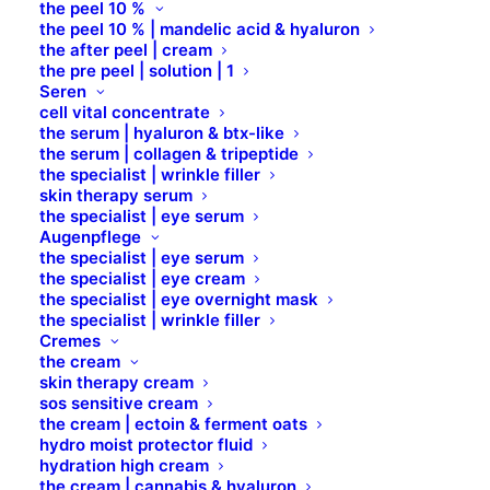
the peel 10 %
LAMINATION
the peel 10 % | mandelic acid & hyaluron
the after peel | cream
the pre peel | solution | 1
Seren
cell vital concentrate
the serum | hyaluron & btx-like
the serum | collagen & tripeptide
the specialist | wrinkle filler
skin therapy serum
the specialist | eye serum
Augenpflege
the specialist | eye serum
the specialist | eye cream
the specialist | eye overnight mask
the specialist | wrinkle filler
Cremes
the cream
COMBINAL Farben für Augenbrauen und Wimpern
skin therapy cream
von Dr. Temt Laboratories – einer der erfahrensten
sos sensitive cream
Wimpernfarben-Hersteller – MADE IN AUSTRIA.
the cream | ectoin & ferment oats
hydro moist protector fluid
hydration high cream
Die COMBINAL Augenbrauen- und Wimpern-Farbe,
the cream | cannabis & hyaluron