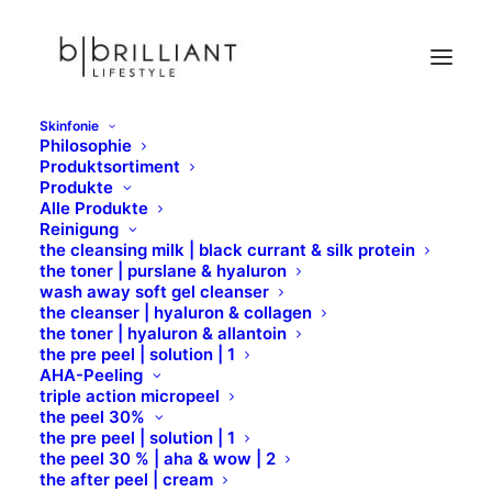
Skinfonie
Philosophie
Tinting
Produktsortiment
Produkte
Home
Combinal
Tinting
Alle Produkte
Reinigung
the cleansing milk | black currant & silk protein
the toner | purslane & hyaluron
wash away soft gel cleanser
the cleanser | hyaluron & collagen
TINTING
the toner | hyaluron & allantoin
the pre peel | solution | 1
AHA-Peeling
triple action micropeel
MINI-KITS
the peel 30%
the pre peel | solution | 1
the peel 30 % | aha & wow | 2
the after peel | cream