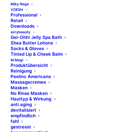
ANWENDUNG
Miky Negò
VOESH
Professional
INHALTSSTOFFE
Retail
Downloads
avrybeauty
WARNHINWEIS &
Gel-Ohh! Jelly Spa Bath
Shea Butter Lotions
SICHERHEITSINFORMATION
Socks & Gloves
Tinted Lip & Cheek Balm
M.Magi
BILDER UND KONTAKTE
Produktübersicht
Reinigung
Peelinc Americano
Massagecremes
Masken
No Rinse Masken
Hauttyp & Wirkung
anti aging
devitalisiert
empfindlich
fahl
gestresst