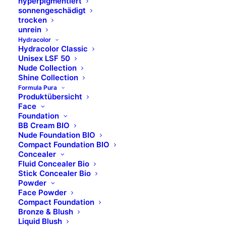
hyperpigmentiert
sonnengeschädigt
trocken
unrein
Hydracolor
Hydracolor Classic
Unisex LSF 50
Nude Collection
Shine Collection
Formula Pura
Produktübersicht
Face
Foundation
COMBINAL Augenbrauen- und Wimpern-
BB Cream BIO
Nude Foundation BIO
Farbe
Compact Foundation BIO
Concealer
BLAU-SCHWARZ
Fluid Concealer Bio
Stick Concealer Bio
Powder
Face Powder
BESCHREIBUNG
Compact Foundation
Bronze & Blush
Liquid Blush