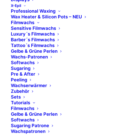
X-Epil
Professional Waxing
Wax Heater & Silicon Pots – NEU
Filmwachs
Sensitive Filmwachs
Luxury´s Filmwachs
Barber´s Filmwachs
Tattoo´s Filmwachs
Gelbe & Grüne Perlen
Wachs-Patronen
Softwachs
Sugaring
Pre & After
COMBINAL Augenbrauen- und Wimpern-
Peeling
Farbe
Wachserwärmer
Zubehör
BLAU
Sets
Tutorials
Filmwachs
Gelbe & Grüne Perlen
Softwachs
BESCHREIBUNG
Sugaring Patrone
Wachspatronen