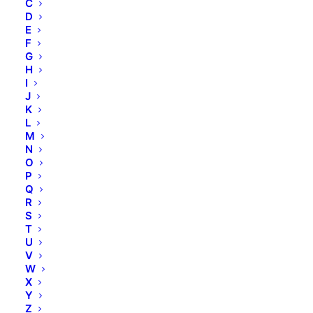
C
D
E
F
G
H
I
J
K
L
M
N
O
COMBINAL Augenbrauen- und Wimpern-
P
Farbe
Q
R
S
SCHWARZ
T
U
V
W
BESCHREIBUNG
X
Y
Z