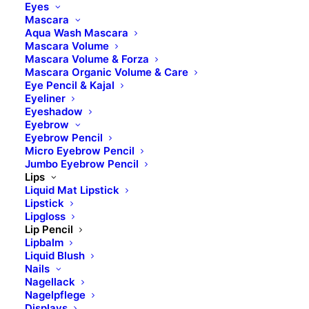
Eyes
CI 77491, CI 77492, CI 77499.
Mascara
Aqua Wash Mascara
*da agricoltura biologica/ from organic agriculture
Mascara Volume
Mascara Volume & Forza
Mascara Organic Volume & Care
04 BROWN
Eye Pencil & Kajal
Eyeliner
INGREDIENTS: OCTYLDODECYL STEAROYL
Eyeshadow
STEARATE, COCOS NUCIFERA OIL*, C10-18
Eyebrow
Eyebrow Pencil
TRIGLYCERIDES, COPERNICIA CERIFERA CERA*,
Micro Eyebrow Pencil
TRIBEHENIN, SILICA, POLYGLYCERYL-3
Jumbo Eyebrow Pencil
DIISOSTEARATE, MICA, ORYZANOL, GLYCERYL
Lips
Liquid Mat Lipstick
CAPRYLATE, TOCOPHEROL, CI 77891, CI 77491, CI
Lipstick
77492, CI 77499.
Lipgloss
Lip Pencil
Lipbalm
*da agricoltura biologica/ from organic agriculture
Liquid Blush
Nails
07 VIOLET RAISIN
Nagellack
Nagelpflege
INGREDIENTS: OCTYLDODECYL STEAROYL
Displays