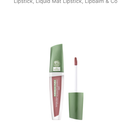
Lipstick, Liquid Mat Lipstick, Lipbalm & Co