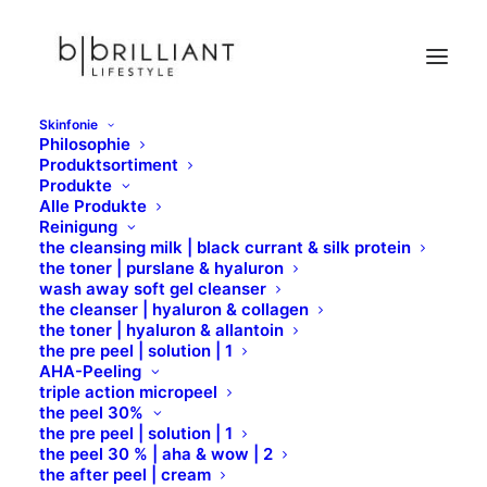
Skinfonie
Philosophie
Lip Pencil
Produktsortiment
Produkte
Home
Formula Pura
Lips
Lip Pencil
Alle Produkte
Reinigung
the cleansing milk | black currant & silk protein
the toner | purslane & hyaluron
wash away soft gel cleanser
the cleanser | hyaluron & collagen
the toner | hyaluron & allantoin
the pre peel | solution | 1
AHA-Peeling
triple action micropeel
the peel 30%
the pre peel | solution | 1
the peel 30 % | aha & wow | 2
the after peel | cream