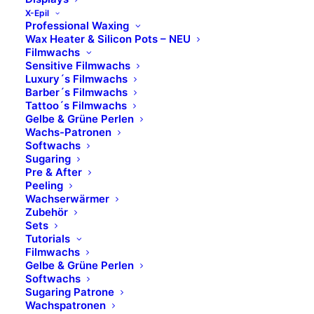
STEARATE, COCOS NUCIFERA OIL*, C10-18
X-Epil
Professional Waxing
TRIGLYCERIDES, MICA, COPERNICIA CERIFERA
Wax Heater & Silicon Pots – NEU
CERA*, TRIBEHENIN, SILICA, POLYGLYCERYL-3
Filmwachs
Sensitive Filmwachs
DIISOSTEARATE, KAOLIN, ORYZANOL, GLYCERYL
Luxury´s Filmwachs
CAPRYLATE, TOCOPHEROL, CI 77742, CI 77891, CI
Barber´s Filmwachs
77491, CI 77499.
Tattoo´s Filmwachs
Gelbe & Grüne Perlen
Wachs-Patronen
*da agricoltura biologica/ from organic agriculture
Softwachs
Sugaring
08 ROSEWOOD
Pre & After
Peeling
INGREDIENTS: OCTYLDODECYL STEAROYL
Wachserwärmer
Zubehör
STEARATE, COCOS NUCIFERA OIL*, C10-18
Sets
TRIGLYCERIDES, COPERNICIA CERIFERA CERA*,
Tutorials
TRIBEHENIN, SILICA, POLYGLYCERYL-3
Filmwachs
Gelbe & Grüne Perlen
DIISOSTEARATE, KAOLIN, ORYZANOL, GLYCERYL
Softwachs
CAPRYLATE, TOCOPHEROL; +/-: CI 77742, CI 77891,
Sugaring Patrone
Wachspatronen
CI 77491, CI 77492, CI 77499.