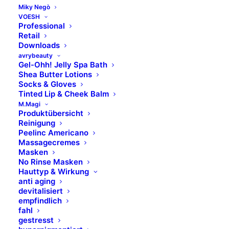
Miky Negò
VOESH
Professional
INHALTSSTOFFE
Retail
Downloads
avrybeauty
Gel-Ohh! Jelly Spa Bath
01 NUDE BEIGE
Shea Butter Lotions
Socks & Gloves
Tinted Lip & Cheek Balm
INGREDIENTS: OCTYLDODECYL STEAROYL
M.Magi
STEARATE, COCOS NUCIFERA OIL*, C10-18
Produktübersicht
TRIGLYCERIDES, COPERNICIA CERIFERA CERA*,
Reinigung
Peelinc Americano
TRIBEHENIN, SILICA, POLYGLYCERYL-3
Massagecremes
DIISOSTEARATE, ORYZANOL, GLYCERYL
Masken
CAPRYLATE, TOCOPHEROL; +/-: CI 77891, CI 77491,
No Rinse Masken
Hauttyp & Wirkung
CI 77492, CI 77499.
anti aging
devitalisiert
*da agricoltura biologica/ from organic agriculture
empfindlich
fahl
02 NUDE ROSE
gestresst