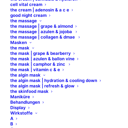
cell vital cream
the cream | adenosin & a c e
good night cream
ZERTIFIZIERTE NATURKOSMETIK
the massage
BIO, VEGAN & „PETA Approved Global
the massage | grape & almond
the massage | azulen & jojoba
Animal Test Policy“
the massage | collagen & dmae
Masken
100 % INHALTSSTOFFE NATÜRLICHEN
the mask
URSPRUNGS
the mask | grape & bearberry
the mask | azulen & ballon vine
FREI VON PARABENEN, SILIKONEN,
the mask | camphor & zinc
the mask | vitamin c & e
MINERALÖL, PETROLATUM & PARFÜM
the algin mask
HYPOALLERGEN*
the algin mask | hydration & cooling down
the algin mask | refresh & glow
DERMATOLOGISCH GETESTET
the skinfood mask
Maniküre
Behandlungen
Der LIP PENCIL konturiert und betont die
Display
Wirkstoffe
Lippenkontur mit einer klar definierten Linie.
A
B
Seine cremige Textur ist langanhaltend und