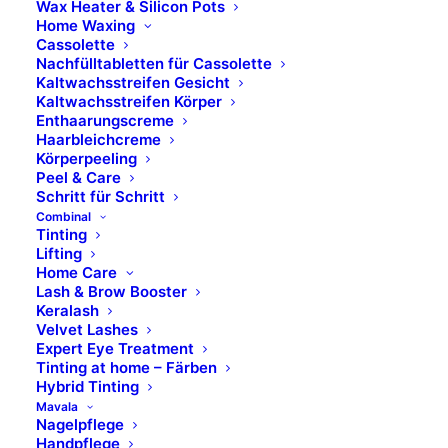
Wax Heater & Silicon Pots
Home Waxing
*da agricoltura biologica/ from organic agriculture
Cassolette
Nachfülltabletten für Cassolette
Die aufgeführten Inhaltsstoffe entsprechen dem
Kaltwachsstreifen Gesicht
Kaltwachsstreifen Körper
aktuellen Stand der Produktion. Durch stetige
Enthaarungscreme
Weiterentwicklung und Prüfung der Rezepturen,
Haarbleichcreme
können Änderungen vorkommen. Die auf der
Körperpeeling
Peel & Care
Verpackung ausgewiesenen Inhaltsstoffe sind
Schritt für Schritt
maßgeblich.
Combinal
Tinting
Lifting
Home Care
Lash & Brow Booster
Keralash
Velvet Lashes
Expert Eye Treatment
Tinting at home – Färben
Hybrid Tinting
Mavala
Nagelpflege
Handpflege