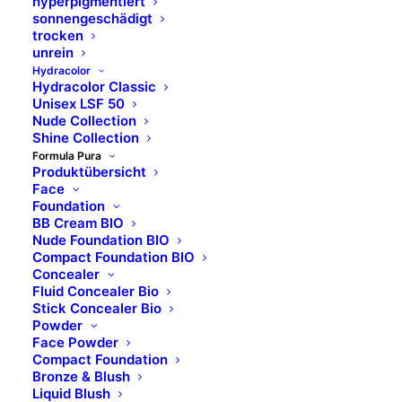
hyperpigmentiert
sonnengeschädigt
INGREDIENTS: OCTYLDODECYL STEAROYL
trocken
STEARATE, COCOS NUCIFERA OIL*, C10-18
unrein
TRIGLYCERIDES, COPERNICIA CERIFERA CERA*,
Hydracolor
Hydracolor Classic
TRIBEHENIN, SILICA, POLYGLYCERYL-3
Unisex LSF 50
DIISOSTEARATE, ORYZANOL, GLYCERYL
Nude Collection
Shine Collection
CAPRYLATE, TOCOPHEROL; +/-: CI 77891, CI 77491,
Formula Pura
CI 77492, CI 77499.
Produktübersicht
Face
*da agricoltura biologica/ from organic agriculture
Foundation
BB Cream BIO
Nude Foundation BIO
03 BRICK
Compact Foundation BIO
Concealer
INGREDIENTS: OCTYLDODECYL STEAROYL
Fluid Concealer Bio
STEARATE, COCOS NUCIFERA OIL*, C10-18
Stick Concealer Bio
Powder
TRIGLYCERIDES, COPERNICIA CERIFERA CERA*,
Face Powder
TRIBEHENIN, SILICA, POLYGLYCERYL-3
Compact Foundation
DIISOSTEARATE, KAOLIN, ORYZANOL, GLYCERYL
Bronze & Blush
Liquid Blush
CAPRYLATE, TOCOPHEROL; +/-: CI 77742, CI 77891,