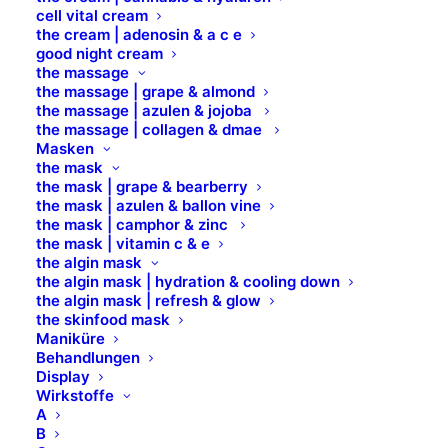
cell vital cream
the cream | adenosin & a c e
Calming Soft Cleanser
good night cream
the massage
the massage | grape & almond
the massage | azulen & jojoba
sanfte Reinigungsmilch
the massage | collagen & dmae
für die empfindliche und zu Rötungen neigende Haut
Masken
mit Kamille und Azulen
the mask
the mask | grape & bearberry
berücksichtigt den hydrolipidischen Hautmantels
the mask | azulen & ballon vine
the mask | camphor & zinc
the mask | vitamin c & e
Art.Nr. 1232003, 500 ml
the algin mask
the algin mask | hydration & cooling down
the algin mask | refresh & glow
the skinfood mask
MEHR ERFAHREN
Maniküre
Behandlungen
Display
BERUHIGEND
Wirkstoffe
A
B