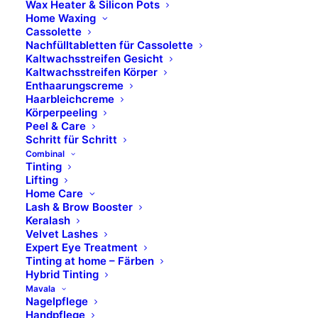
Wax Heater & Silicon Pots
Home Waxing
Cassolette
Nachfülltabletten für Cassolette
Kaltwachsstreifen Gesicht
Peelinc Americano Strong
Kaltwachsstreifen Körper
Enthaarungscreme
Haarbleichcreme
Körperpeeling
AHA-Enzym-Peeling
Peel & Care
12 % Fruchtsäure
Schritt für Schritt
Intensivpeeling
Combinal
Tinting
für unreine, zu Akne neigende Haut
Lifting
für dicke, fahle und graue Haut
Home Care
Lash & Brow Booster
Keralash
Inhalt: für 12 Anwendungen
Velvet Lashes
Expert Eye Treatment
Tinting at home – Färben
Art.Nr. 1232015
Hybrid Tinting
Mavala
Nagelpflege
Handpflege
MEHR ERFAHREN