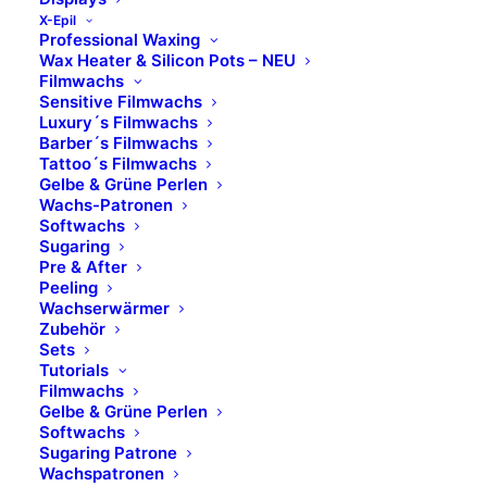
X-Epil
Professional Waxing
Wax Heater & Silicon Pots – NEU
MEHR ERFAHREN
Filmwachs
Sensitive Filmwachs
Luxury´s Filmwachs
Barber´s Filmwachs
Tattoo´s Filmwachs
Gelbe & Grüne Perlen
Wachs-Patronen
Softwachs
Sugaring
Pre & After
Peeling
Wachserwärmer
Zubehör
Sets
Tutorials
Filmwachs
Gelbe & Grüne Perlen
Softwachs
Sugaring Patrone
Wachspatronen