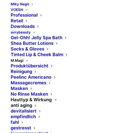
Miky Negò
sanftes Gesichtswasser
VOESH
Professional
für die trockene, empfindliche und normale Haut
Retail
mit Kamille und Azulen
Downloads
avrybeauty
tonifiziert die Haut, ohne das Hautgleichgewicht zu
Gel-Ohh! Jelly Spa Bath
verändern
Shea Butter Lotions
Socks & Gloves
Tinted Lip & Cheek Balm
Art.Nr. 1232012, 500 ml
M.Magi
Produktübersicht
Reinigung
Peelinc Americano
MEHR ERFAHREN
Massagecremes
Masken
No Rinse Masken
Hauttyp & Wirkung
anti aging
devitalisiert
empfindlich
fahl
gestresst