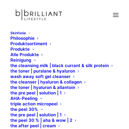
Skinfonie
Philosophie
anti aging
Produktsortiment
Produkte
Home
M.Magi
Hauttyp & Wirkung
anti aging
Alle Produkte
Reinigung
the cleansing milk | black currant & silk protein
the toner | purslane & hyaluron
wash away soft gel cleanser
the cleanser | hyaluron & collagen
the toner | hyaluron & allantoin
REINIGUNG
the pre peel | solution | 1
AHA-Peeling
triple action micropeel
Cleanser & Tonic
the peel 30%
the pre peel | solution | 1
the peel 30 % | aha & wow | 2
the after peel | cream