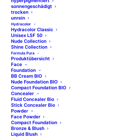
hyperpigmentiert
sonnengeschädigt
trocken
unrein
PEELING
Hydracolor
Hydracolor Classic
Unisex LSF 50
Peeling Americano - Normal Type & Strong Type
Nude Collection
Shine Collection
Formula Pura
Produktübersicht
Face
Foundation
BB Cream BIO
Nude Foundation BIO
Compact Foundation BIO
Concealer
Fluid Concealer Bio
Stick Concealer Bio
Powder
Face Powder
Compact Foundation
Bronze & Blush
Liquid Blush