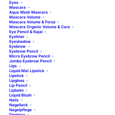
Eyes
Mascara
Aqua Wash Mascara
Mascara Volume
Mascara Volume & Forza
Mascara Organic Volume & Care
Eye Pencil & Kajal
Eyeliner
Eyeshadow
Eyebrow
Peelinc Americano Normal
Eyebrow Pencil
Micro Eyebrow Pencil
Jumbo Eyebrow Pencil
AHA-Enzym-Peeling
Lips
Liquid Mat Lipstick
7 % Fruchtsäure
Lipstick
Intensivpeeling
Lipgloss
Lip Pencil
für sensible, trockene und normale Haut
Lipbalm
Liquid Blush
Nails
Inhalt für 12 Anwendungen
Nagellack
Nagelpflege
Art.Nr. 1232014
Displays