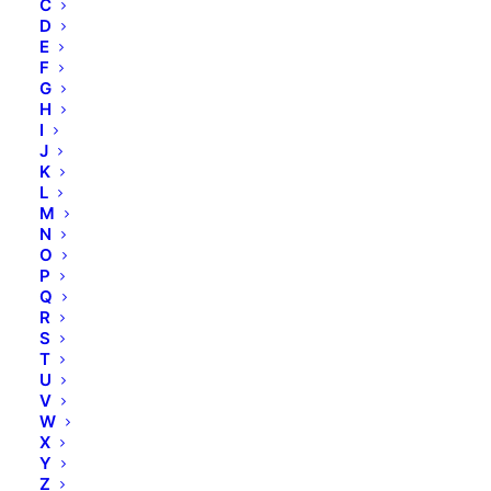
C
D
E
F
G
H
I
J
K
L
M
N
O
P
Q
R
S
T
U
V
W
X
Calming Soft Tonic
Y
Z