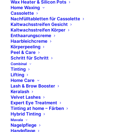
Wax Heater & Silicon Pots
POLYGLYCERYL-3 POLYRICINOLEATE, C10-18
Home Waxing
Cassolette
TRIGLYCERIDES, TIN OXIDE; +/-: CI 77891, CI 77492,
Nachfülltabletten für Cassolette
CI 19140, CI 15850, CI 77491, CI 77499, CI 42090, CI
Kaltwachsstreifen Gesicht
Kaltwachsstreifen Körper
45410.
Enthaarungscreme
Haarbleichcreme
04
Körperpeeling
Ingredients: PENTAERYTHRITYL
Peel & Care
Schritt für Schritt
TETRAISOSTEARATE, HEPTYL UNDECYLENATE,
Combinal
POLYETHYLENE, TRIMETHYLOLPROPANE
Tinting
TRIISOSTEARATE, CERA ALBA, POLYGLYCERYL-2
Lifting
Home Care
DIISOSTEARATE, BUTYROSPERMUM PARKII
Lash & Brow Booster
BUTTER, GLYCERYL ROSINATE, MICA, SILICA,
Keralash
SOYBEAN GLYCERIDES, COPERNICIA CERIFERA
Velvet Lashes
Expert Eye Treatment
CERA, BUTYROSPERMUM PARKII BUTTER
Tinting at home – Färben
UNSAPONIFIABLES, OLEA EUROPAEA OIL
Hybrid Tinting
UNSAPONIFIABLES, COCOGLYCERIDES, 1,2-
Mavala
Nagelpflege
HEXANEDIOL, CAPRYLYL GLYCOL, ARGANIA
Handpflege