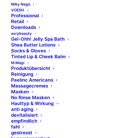
Miky Negò
VOESH
Professional
Für empfindliche Haut geeignet.
Retail
Downloads
avrybeauty
Gel-Ohh! Jelly Spa Bath
Shea Butter Lotions
Socks & Gloves
INHALTSSTOFFE
Tinted Lip & Cheek Balm
M.Magi
Produktübersicht
Reinigung
01
Peelinc Americano
Ingredients: PENTAERYTHRITYL
Massagecremes
Masken
TETRAISOSTEARATE, HEPTYL UNDECYLENATE,
No Rinse Masken
POLYETHYLENE, TRIMETHYLOLPROPANE
Hauttyp & Wirkung
TRIISOSTEARATE, CERA ALBA, POLYGLYCERYL-2
anti aging
devitalisiert
DIISOSTEARATE, BUTYROSPERMUM PARKII
empfindlich
BUTTER, GLYCERYL ROSINATE, MICA, SILICA,
fahl
SOYBEAN GLYCERIDES, COPERNICIA CERIFERA
gestresst