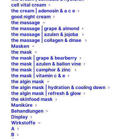
cell vital cream
the cream | adenosin & a c e
good night cream
the massage
the massage | grape & almond
Lipstick
the massage | azulen & jojoba
the massage | collagen & dmae
Masken
the mask
53,7 % INHALTSSTOFFE NATÜRLICHEN
the mask | grape & bearberry
the mask | azulen & ballon vine
URSPRUNGS
the mask | camphor & zinc
FREI VON PARABENEN, SILIKONEN,
the mask | vitamin c & e
the algin mask
MINERALÖL, PETROLATUM & PARFÜM
the algin mask | hydration & cooling down
HYPOALLERGEN*
the algin mask | refresh & glow
the skinfood mask
DERMATOLOGISCH GETESTET
Maniküre
Behandlungen
Display
Wirkstoffe
Der LIPSTICK besitzt eine zartschmelzende
A
Textur und überzeugt mit einem
B