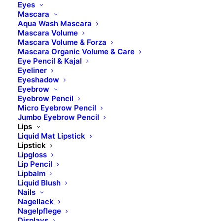
Eyes
TRIISOSTEARATE, CERA ALBA, POLYGLYCERYL-2
Mascara
DIISOSTEARATE, BUTYROSPERMUM PARKII
Aqua Wash Mascara
Mascara Volume
BUTTER, GLYCERYL ROSINATE, MICA, SILICA,
Mascara Volume & Forza
SOYBEAN GLYCERIDES, COPERNICIA CERIFERA
Mascara Organic Volume & Care
CERA, BUTYROSPERMUM PARKII BUTTER
Eye Pencil & Kajal
Eyeliner
UNSAPONIFIABLES, OLEA EUROPAEA OIL
Eyeshadow
UNSAPONIFIABLES, COCOGLYCERIDES, 1,2-
Eyebrow
Eyebrow Pencil
HEXANEDIOL, CAPRYLYL GLYCOL, ARGANIA
Micro Eyebrow Pencil
SPINOSA KERNEL OIL, ETHYL VANILLIN,
Jumbo Eyebrow Pencil
HELIANTHUS ANNUUS SEED OIL, ROSA MOSCHATA
Lips
Liquid Mat Lipstick
SEED OIL, PRUNUS ARMENIACA KERNEL OIL,
Lipstick
ROSMARINUS OFFICINALIS LEAF EXTRACT,
Lipgloss
LAUROYL LYSINE, GLYCERYL OLEATE,
Lip Pencil
Lipbalm
POLYGLYCERYL-3 POLYRICINOLEATE, C10-18
Liquid Blush
TRIGLYCERIDES, TIN OXIDE; +/-: CI 77891, CI 77492,
Nails
CI 19140, CI 15850, CI 77491, CI 77499, CI 42090, CI
Nagellack
Nagelpflege
45410.
Displays