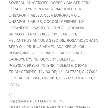
SOYBEAN GLYCERIDES, COPERNICIA CERIFERA
CERA, BUTYROSPERMUM PARKII BUTTER
UNSAPONIFIABLES, OLEA EUROPAEA OIL
UNSAPONIFIABLES, COCOGLYCERIDES, 1,2-
HEXANEDIOL, CAPRYLYL GLYCOL, ARGANIA
SPINOSA KERNEL OIL, ETHYL VANILLIN,
HELIANTHUS ANNUUS SEED OIL, ROSA MOSCHATA
SEED OIL, PRUNUS ARMENIACA KERNEL OIL,
ROSMARINUS OFFICINALIS LEAF EXTRACT,
LAUROYL LYSINE, GLYCERYL OLEATE,
POLYGLYCERYL-3 POLYRICINOLEATE, C10-18
TRIGLYCERIDES, TIN OXIDE; +/-: CI 77891, CI 77492,
CI 19140, CI 15850, CI 77491, CI 77499, CI 42090, CI
45410.
10
Ingredients: PENTAERYTHRITYL
TETRAISOSTEARATE, HEPTYL UNDECYLENATE,