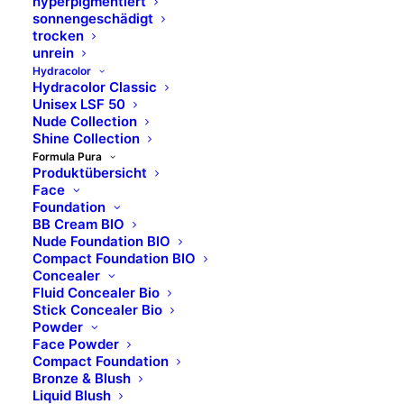
hyperpigmentiert
CERA, BUTYROSPERMUM PARKII BUTTER
sonnengeschädigt
UNSAPONIFIABLES, OLEA EUROPAEA OIL
trocken
UNSAPONIFIABLES, COCOGLYCERIDES, 1,2-
unrein
Hydracolor
HEXANEDIOL, CAPRYLYL GLYCOL, ARGANIA
Hydracolor Classic
SPINOSA KERNEL OIL, ETHYL VANILLIN,
Unisex LSF 50
Nude Collection
HELIANTHUS ANNUUS SEED OIL, ROSA MOSCHATA
Shine Collection
SEED OIL, PRUNUS ARMENIACA KERNEL OIL,
Formula Pura
ROSMARINUS OFFICINALIS LEAF EXTRACT,
Produktübersicht
Face
LAUROYL LYSINE, GLYCERYL OLEATE,
Foundation
POLYGLYCERYL-3 POLYRICINOLEATE, C10-18
BB Cream BIO
TRIGLYCERIDES, TIN OXIDE; +/-: CI 77891, CI 77492,
Nude Foundation BIO
Compact Foundation BIO
CI 19140, CI 15850, CI 77491, CI 77499, CI 42090, CI
Concealer
45410.
Fluid Concealer Bio
Stick Concealer Bio
02
Powder
Face Powder
Ingredients: PENTAERYTHRITYL
Compact Foundation
TETRAISOSTEARATE, HEPTYL UNDECYLENATE,
Bronze & Blush
Liquid Blush
POLYETHYLENE, TRIMETHYLOLPROPANE