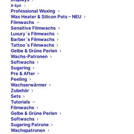
X-Epil
03
Professional Waxing
Wax Heater & Silicon Pots – NEU
Ingredients: PENTAERYTHRITYL
Filmwachs
TETRAISOSTEARATE, HEPTYL UNDECYLENATE,
Sensitive Filmwachs
POLYETHYLENE, TRIMETHYLOLPROPANE
Luxury´s Filmwachs
Barber´s Filmwachs
TRIISOSTEARATE, CERA ALBA, POLYGLYCERYL-2
Tattoo´s Filmwachs
DIISOSTEARATE, BUTYROSPERMUM PARKII
Gelbe & Grüne Perlen
BUTTER, GLYCERYL ROSINATE, MICA, SILICA,
Wachs-Patronen
Softwachs
SOYBEAN GLYCERIDES, COPERNICIA CERIFERA
Sugaring
CERA, BUTYROSPERMUM PARKII BUTTER
Pre & After
UNSAPONIFIABLES, OLEA EUROPAEA OIL
Peeling
Wachserwärmer
UNSAPONIFIABLES, COCOGLYCERIDES, 1,2-
Zubehör
HEXANEDIOL, CAPRYLYL GLYCOL, ARGANIA
Sets
Tutorials
SPINOSA KERNEL OIL, ETHYL VANILLIN,
Filmwachs
HELIANTHUS ANNUUS SEED OIL, ROSA MOSCHATA
Gelbe & Grüne Perlen
SEED OIL, PRUNUS ARMENIACA KERNEL OIL,
Softwachs
Sugaring Patrone
ROSMARINUS OFFICINALIS LEAF EXTRACT,
Wachspatronen
LAUROYL LYSINE, GLYCERYL OLEATE,