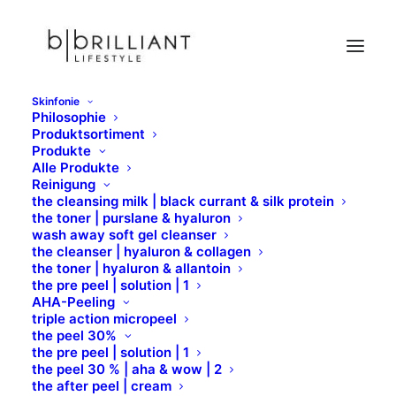
Skinfonie
Philosophie
Lipstick
Produktsortiment
Produkte
Home
Formula Pura
Lips
Lipstick
Alle Produkte
Reinigung
the cleansing milk | black currant & silk protein
the toner | purslane & hyaluron
wash away soft gel cleanser
the cleanser | hyaluron & collagen
the toner | hyaluron & allantoin
the pre peel | solution | 1
AHA-Peeling
triple action micropeel
the peel 30%
the pre peel | solution | 1
the peel 30 % | aha & wow | 2
the after peel | cream