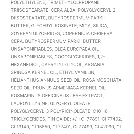
POLYETHYLENE, TRIMETHYLOLPROPANE
TRIISOSTEARATE, CERA ALBA, POLYGLYCERYL-2
DIISOSTEARATE, BUTYROSPERMUM PARKII
BUTTER, GLYCERYL ROSINATE, MICA, SILICA,
SOYBEAN GLYCERIDES, COPERNICIA CERIFERA
CERA, BUTYROSPERMUM PARKII BUTTER
UNSAPONIFIABLES, OLEA EUROPAEA OIL
UNSAPONIFIABLES, COCOGLYCERIDES, 1,2-
HEXANEDIOL, CAPRYLYL GLYCOL, ARGANIA
SPINOSA KERNEL OIL, ETHYL VANILLIN,
HELIANTHUS ANNUUS SEED OIL, ROSA MOSCHATA
SEED OIL, PRUNUS ARMENIACA KERNEL OIL,
ROSMARINUS OFFICINALIS LEAF EXTRACT,
LAUROYL LYSINE, GLYCERYL OLEATE,
POLYGLYCERYL-3 POLYRICINOLEATE, C10-18
TRIGLYCERIDES, TIN OXIDE; +/-: CI 77891, CI 77492,
CI 19140, CI 15850, CI 77491, CI 77499, CI 42090, CI