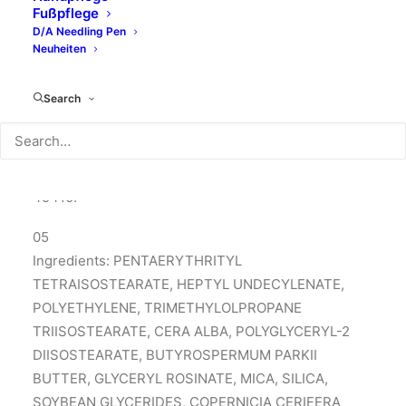
SPINOSA KERNEL OIL, ETHYL VANILLIN,
Fußpflege
HELIANTHUS ANNUUS SEED OIL, ROSA MOSCHATA
D/A Needling Pen
Neuheiten
SEED OIL, PRUNUS ARMENIACA KERNEL OIL,
ROSMARINUS OFFICINALIS LEAF EXTRACT,
Search
LAUROYL LYSINE, GLYCERYL OLEATE,
POLYGLYCERYL-3 POLYRICINOLEATE, C10-18
TRIGLYCERIDES, TIN OXIDE; +/-: CI 77891, CI 77492,
CI 19140, CI 15850, CI 77491, CI 77499, CI 42090, CI
45410.
05
Ingredients: PENTAERYTHRITYL
TETRAISOSTEARATE, HEPTYL UNDECYLENATE,
POLYETHYLENE, TRIMETHYLOLPROPANE
TRIISOSTEARATE, CERA ALBA, POLYGLYCERYL-2
DIISOSTEARATE, BUTYROSPERMUM PARKII
BUTTER, GLYCERYL ROSINATE, MICA, SILICA,
SOYBEAN GLYCERIDES, COPERNICIA CERIFERA