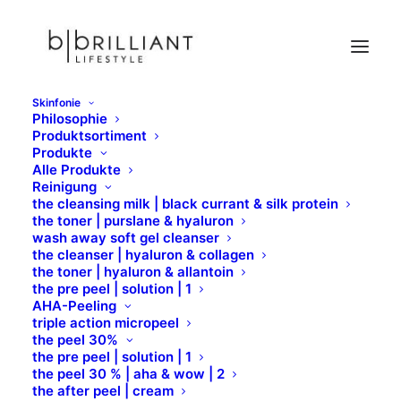
Skinfonie
Philosophie
Jumbo Eyebrow Pencil
Produktsortiment
Produkte
Home
Formula Pura
Eyes
Eyebrow
Alle Produkte
Jumbo Eyebrow Pencil
Reinigung
the cleansing milk | black currant & silk protein
the toner | purslane & hyaluron
wash away soft gel cleanser
the cleanser | hyaluron & collagen
the toner | hyaluron & allantoin
the pre peel | solution | 1
AHA-Peeling
triple action micropeel
the peel 30%
the pre peel | solution | 1
the peel 30 % | aha & wow | 2
the after peel | cream