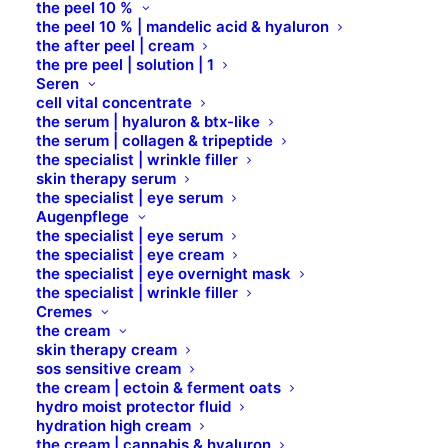
the peel 10 %
the peel 10 % | mandelic acid & hyaluron
the after peel | cream
the pre peel | solution | 1
Seren
cell vital concentrate
the serum | hyaluron & btx-like
the serum | collagen & tripeptide
the specialist | wrinkle filler
skin therapy serum
the specialist | eye serum
Augenpflege
the specialist | eye serum
the specialist | eye cream
the specialist | eye overnight mask
the specialist | wrinkle filler
Cremes
JUMBO EYEBROW
the cream
skin therapy cream
PENCIL
sos sensitive cream
the cream | ectoin & ferment oats
hydro moist protector fluid
hydration high cream
99,5 % INHALTSSTOFFE NATÜRLICHEN
the cream | cannabis & hyaluron