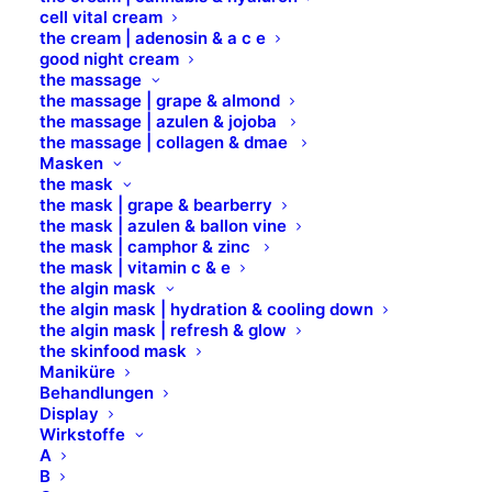
cell vital cream
URSPRUNGS
the cream | adenosin & a c e
good night cream
FREI VON PARABENEN, SILIKONEN,
the massage
MINERALÖL, PETROLATUM & PARFÜM
the massage | grape & almond
the massage | azulen & jojoba
HYPOALLERGEN*
the massage | collagen & dmae
DERMATOLOGISCH GETESTET
Masken
the mask
the mask | grape & bearberry
the mask | azulen & ballon vine
Der wasserfeste JUMBO EYEBROW PENCIL
the mask | camphor & zinc
the mask | vitamin c & e
zaubert im nu Volumen, Fülle und Struktur
the algin mask
und sorgt für ausdrucksstarke, volle
the algin mask | hydration & cooling down
the algin mask | refresh & glow
Augenbrauen. Es handelt sich um ein
the skinfood mask
Maniküre
qualitativ hochwertiges Produkt, das aus
Behandlungen
natürlichen Inhaltsstoffen besteht und den
Display
Wirkstoffe
Augenbrauen Fülle und Struktur verleiht. Er
A
ist wasserfest und lang anhaltend, so dass
B