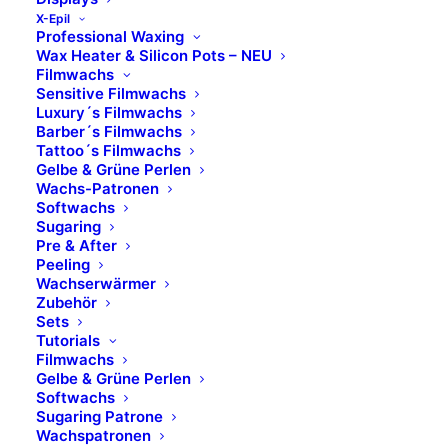
X-Epil
Professional Waxing
Wax Heater & Silicon Pots – NEU
Filmwachs
Sensitive Filmwachs
Luxury´s Filmwachs
Barber´s Filmwachs
Tattoo´s Filmwachs
Gelbe & Grüne Perlen
Wachs-Patronen
Softwachs
Sugaring
Pre & After
Peeling
Wachserwärmer
Zubehör
Sets
Tutorials
No. 01
Filmwachs
Gelbe & Grüne Perlen
Softwachs
Light
Sugaring Patrone
Wachspatronen
ART. 00 531