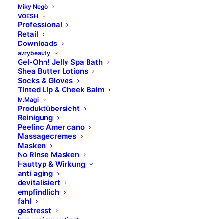
Miky Negò
VOESH
Professional
INHALTSSTOFFE
Retail
Downloads
avrybeauty
Gel-Ohh! Jelly Spa Bath
Informationen folgen.
Shea Butter Lotions
Socks & Gloves
Die aufgeführten Inhaltsstoffe entsprechen dem
Tinted Lip & Cheek Balm
M.Magi
aktuellen Stand der Produktion. Durch stetige
Produktübersicht
Weiterentwicklung und Prüfung der Rezepturen,
Reinigung
Peelinc Americano
können Änderungen vorkommen. Die auf der
Massagecremes
Verpackung ausgewiesenen Inhaltsstoffe sind
Masken
maßgeblich.
No Rinse Masken
Hauttyp & Wirkung
anti aging
devitalisiert
empfindlich
fahl
gestresst