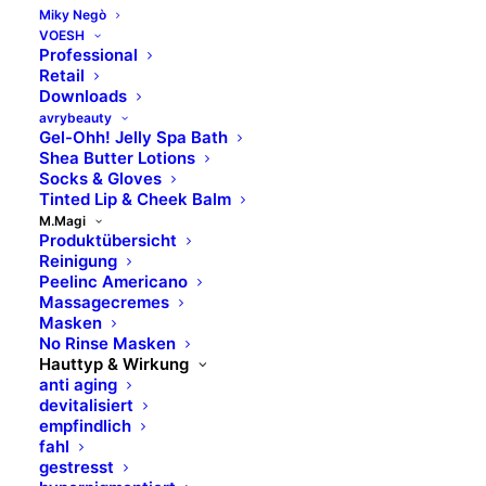
Miky Negò
VOESH
Professional
Peelinc Americano Normal
Retail
Downloads
avrybeauty
AHA-Enzym-Peeling
Gel-Ohh! Jelly Spa Bath
Shea Butter Lotions
7 % Fruchtsäure
Socks & Gloves
Intensivpeeling
Tinted Lip & Cheek Balm
für sensible, trockene und normale Haut
M.Magi
Produktübersicht
Reinigung
Peelinc Americano
Inhalt für 12 Anwendungen
Massagecremes
Masken
Art.Nr. 1232014
No Rinse Masken
Hauttyp & Wirkung
anti aging
devitalisiert
MEHR ERFAHREN
empfindlich
fahl
gestresst