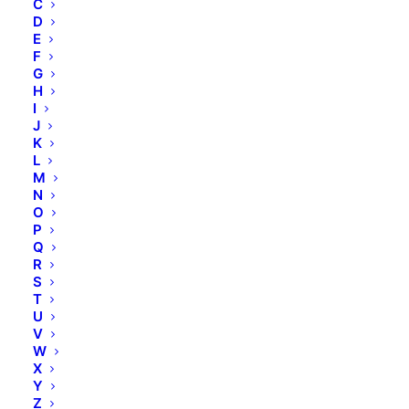
C
D
MEHR ERFAHREN
E
F
G
H
I
J
K
L
M
N
O
P
Q
R
S
T
U
V
W
X
Y
Z