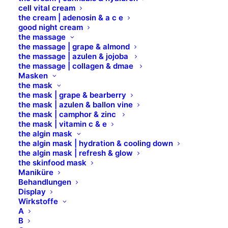
cell vital cream
the cream | adenosin & a c e
good night cream
the massage
the massage | grape & almond
the massage | azulen & jojoba
the massage | collagen & dmae
Peelinc Americano Strong
Masken
the mask
the mask | grape & bearberry
AHA-Enzym-Peeling
the mask | azulen & ballon vine
12 % Fruchtsäure
the mask | camphor & zinc
the mask | vitamin c & e
Intensivpeeling
the algin mask
für unreine, zu Akne neigende Haut
the algin mask | hydration & cooling down
für dicke, fahle und graue Haut
the algin mask | refresh & glow
the skinfood mask
Maniküre
Behandlungen
Inhalt: für 12 Anwendungen
Display
Wirkstoffe
Art.Nr. 1232015
A
B