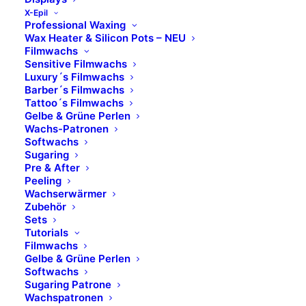
Massagecreme
X-Epil
Professional Waxing
für die devitalisierte, atrophische, unterversorgte
Wax Heater & Silicon Pots – NEU
und trockene Haut
Filmwachs
mit Gelee Royal, Karotten- und Weizenkeimöl
Sensitive Filmwachs
Luxury´s Filmwachs
wirkt regenerierend, feuchtigkeitssteigernd und
Barber´s Filmwachs
festigend
Tattoo´s Filmwachs
Gelbe & Grüne Perlen
Wachs-Patronen
Art.Nr. 1232025, 250 ml
Softwachs
Sugaring
Pre & After
Peeling
MEHR ERFAHREN
Wachserwärmer
Zubehör
Sets
Tutorials
SCHUTZBARRIERE
Filmwachs
Gelbe & Grüne Perlen
Softwachs
Sugaring Patrone
Wachspatronen