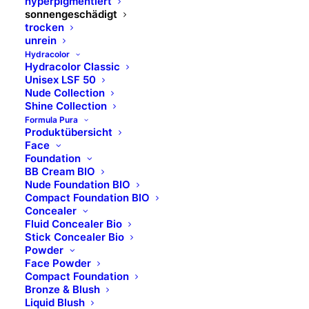
hyperpigmentiert
sonnengeschädigt
trocken
unrein
Hydracolor
Hydracolor Classic
Unisex LSF 50
Nude Collection
Shine Collection
Formula Pura
Produktübersicht
Face
MASSAGECREMES
Foundation
BB Cream BIO
Nude Foundation BIO
Compact Foundation BIO
Concealer
Fluid Concealer Bio
AUFBAUEND
Stick Concealer Bio
Powder
Face Powder
Compact Foundation
Bronze & Blush
Liquid Blush