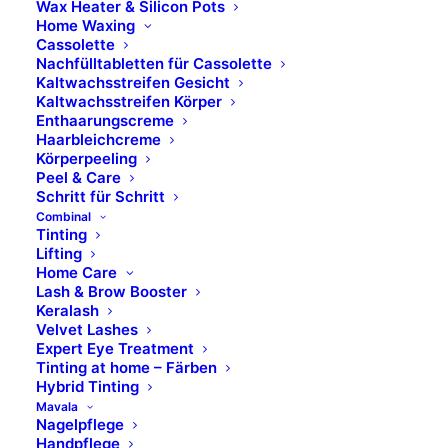
Wax Heater & Silicon Pots
Home Waxing
Cassolette
Nachfülltabletten für Cassolette
Kaltwachsstreifen Gesicht
Kaltwachsstreifen Körper
Enthaarungscreme
Haarbleichcreme
Körperpeeling
Peel & Care
Schritt für Schritt
Combinal
Tinting
Lifting
Home Care
Lash & Brow Booster
Keralash
Velvet Lashes
Expert Eye Treatment
Defender Immuno
Tinting at home – Färben
Hybrid Tinting
Mavala
Cream
Nagelpflege
Handpflege