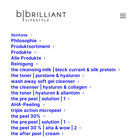
Skinfonie
Philosophie
sonnengeschädigt
Produktsortiment
Produkte
Home
M.Magi
Hauttyp & Wirkung
sonnengeschädigt
Alle Produkte
Reinigung
the cleansing milk | black currant & silk protein
the toner | purslane & hyaluron
wash away soft gel cleanser
the cleanser | hyaluron & collagen
the toner | hyaluron & allantoin
PRODUKTE FÜR DIE
the pre peel | solution | 1
AHA-Peeling
SONNENGESCHÄDIGTE
triple action micropeel
the peel 30%
HAUT
the pre peel | solution | 1
the peel 30 % | aha & wow | 2
the after peel | cream