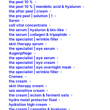
the peel 10 %
the peel 10 % | mandelic acid & hyaluron
the after peel | cream
the pre peel | solution | 1
Seren
cell vital concentrate
Watterondellen
the serum | hyaluron & btx-like
the serum | collagen & tripeptide
the specialist | wrinkle filler
FLAWA Watterondellen sind aus 100 %
skin therapy serum
the specialist | eye serum
reiner, weicher, sauerstoffgebleichter
Augenpflege
Baumwolle hergestellt und eignen sich
the specialist | eye serum
the specialist | eye cream
hervorragend für die Gesichts- und
the specialist | eye overnight mask
the specialist | wrinkle filler
Körperpflege bei Ihren Kunden. Die
Cremes
extraweichen Watterondellen für den
the cream
skin therapy cream
Kabineneinsatz sind besonders für die
sos sensitive cream
empfindliche Haut geeignet. Durch die
the cream | ectoin & ferment oats
hydro moist protector fluid
beidseitige Prägung bleiben sie formstabil
hydration high cream
the cream | cannabis & hyaluron