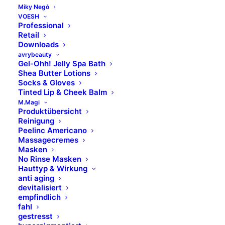
Miky Negò
die Gesichtsreinigung, zum Auftragen von
VOESH
Professional
Lotionen und für die Nagellackentfernung.
Retail
Downloads
avrybeauty
sanft, flauschig, saugfähig und formstabil
Gel-Ohh! Jelly Spa Bath
Shea Butter Lotions
weiche, geschlossene Ränder
Socks & Gloves
fusselarm – für Kontaktlinsenträger
Tinted Lip & Cheek Balm
M.Magi
geeignet
Produktübersicht
Reinigung
zwei verschieden geprägte Oberflächen
Peelinc Americano
Durchmesser: 57 mm
Massagecremes
Masken
No Rinse Masken
Hauttyp & Wirkung
anti aging
100 % Baumwolle
devitalisiert
empfindlich
fahl
gestresst