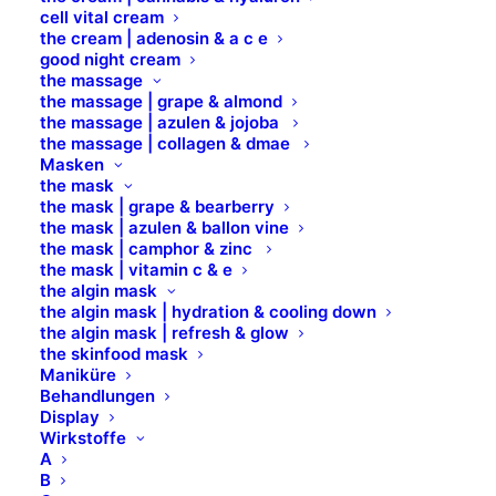
und fusselfrei, so dass sie auch für
cell vital cream
Kontaktlinsenträger bestens geeignet sind.
the cream | adenosin & a c e
good night cream
Hergestellt aus 100% Baumwolle mit
the massage
the massage | grape & almond
umweltschonender Technologie.
the massage | azulen & jojoba
the massage | collagen & dmae
Masken
the mask
the mask | grape & bearberry
the mask | azulen & ballon vine
the mask | camphor & zinc
the mask | vitamin c & e
the algin mask
the algin mask | hydration & cooling down
the algin mask | refresh & glow
the skinfood mask
Maniküre
Behandlungen
Display
Wirkstoffe
A
B