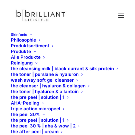
Skinfonie
Philosophie
Flawa Watterondellen
Produktsortiment
Produkte
Home
Wattepads
Flawa Watterondellen
Alle Produkte
Reinigung
the cleansing milk | black currant & silk protein
the toner | purslane & hyaluron
wash away soft gel cleanser
the cleanser | hyaluron & collagen
the toner | hyaluron & allantoin
the pre peel | solution | 1
AHA-Peeling
100 % FLAWA 100%
triple action micropeel
the peel 30%
the pre peel | solution | 1
Baumwolle
the peel 30 % | aha & wow | 2
the after peel | cream