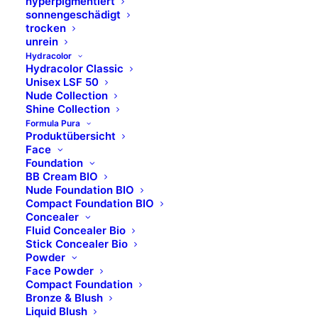
hyperpigmentiert
sonnengeschädigt
trocken
unrein
Hydracolor
Hydracolor Classic
Unisex LSF 50
Nude Collection
Shine Collection
Formula Pura
Produktübersicht
Face
Foundation
BB Cream BIO
Nude Foundation BIO
Compact Foundation BIO
Concealer
Fluid Concealer Bio
Stick Concealer Bio
Weich
Powder
Face Powder
Compact Foundation
Bronze & Blush
Liquid Blush