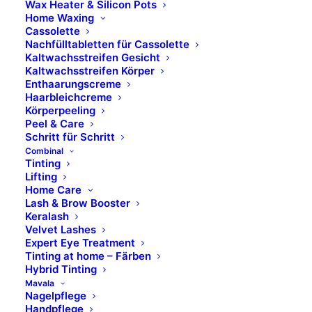
Wax Heater & Silicon Pots
Home Waxing
Cassolette
Profi-Watte-Rondellen
Nachfülltabletten für Cassolette
Kaltwachsstreifen Gesicht
Kaltwachsstreifen Körper
Enthaarungscreme
ART. 0030242 · ø 57 mm · 504 Stück pro Karton
Haarbleichcreme
Körperpeeling
Mindestbestellmenge 2 Kartons
Peel & Care
Schritt für Schritt
Combinal
Tinting
Lifting
Home Care
Lash & Brow Booster
Keralash
Velvet Lashes
Expert Eye Treatment
Tinting at home – Färben
Hybrid Tinting
Mavala
Nagelpflege
Handpflege