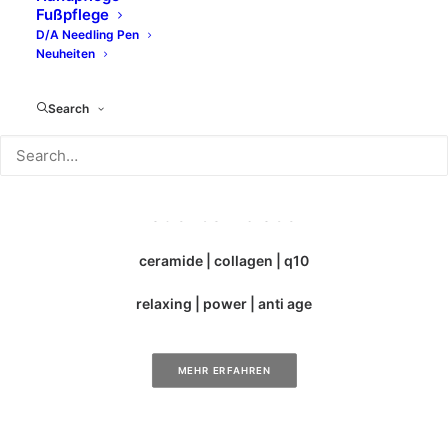
Fußpflege
D/A Needling Pen
Neuheiten
Search
the cream
adenosin & ace
ceramide | collagen | q10
relaxing | power | anti age
MEHR ERFAHREN