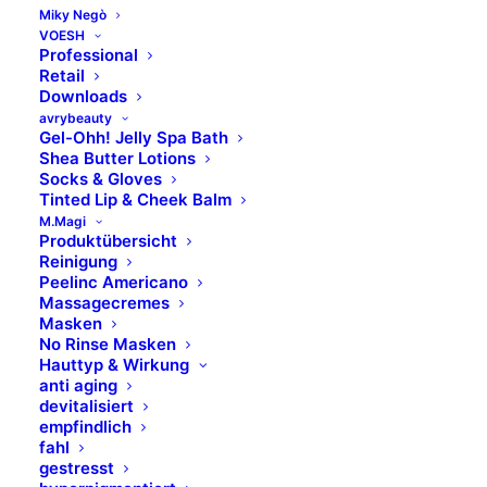
Mandelsäure
Miky Negò
VOESH
Avocadoöl
Professional
Shea Butter
Retail
Reiskleieöl
Downloads
avrybeauty
Hyaluronsäure
Gel-Ohh! Jelly Spa Bath
Vitamin E
Shea Butter Lotions
Socks & Gloves
Zitronensäure
Tinted Lip & Cheek Balm
Gelee Royal
M.Magi
Produktübersicht
Reinigung
Peelinc Americano
Massagecremes
FÜR WEN GEEIGNET?
Masken
No Rinse Masken
Hauttyp & Wirkung
ANWENDUNG
anti aging
devitalisiert
empfindlich
INHALTSSTOFFE
fahl
gestresst