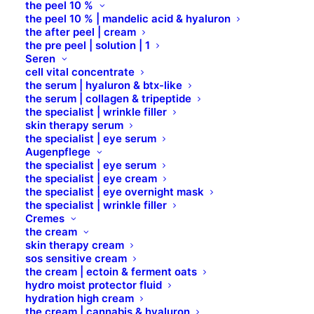
the peel 10 %
the peel 10 % | mandelic acid & hyaluron
the night cream |
the after peel | cream
the pre peel | solution | 1
dmae & ferment
Seren
cell vital concentrate
the serum | hyaluron & btx-like
manna
the serum | collagen & tripeptide
the specialist | wrinkle filler
skin therapy serum
the specialist | eye serum
collagen |mandelic | babassu
Augenpflege
the specialist | eye serum
renewal | firming | protection
the specialist | eye cream
the specialist | eye overnight mask
the specialist | wrinkle filler
24 h
Cremes
the cream
skin therapy cream
sos sensitive cream
the night cream | dmae & ferment manna ist eine
the cream | ectoin & ferment oats
stark regenerierende, straffende und intensiv
hydro moist protector fluid
hydration high cream
feuchtigkeitsspendende Nachtcreme für die
the cream | cannabis & hyaluron