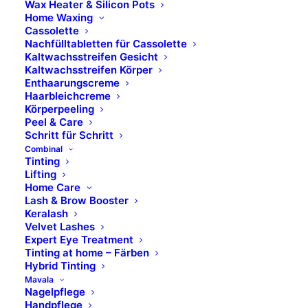
Entdecke weitere
Wax Heater & Silicon Pots
Home Waxing
Cremes:
Cassolette
Nachfülltabletten für Cassolette
Kaltwachsstreifen Gesicht
Kaltwachsstreifen Körper
SOS, Feuchtigkeits-Booster, Nacht-Creme &
Enthaarungscreme
mehr:
Haarbleichcreme
Körperpeeling
Peel & Care
Schritt für Schritt
Combinal
Tinting
Lifting
Home Care
Lash & Brow Booster
Keralash
Velvet Lashes
Expert Eye Treatment
Tinting at home – Färben
Hybrid Tinting
Mavala
Nagelpflege
Handpflege