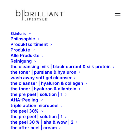
Skinfonie
Philosophie
the night cream | dmae & ferment manna
Produktsortiment
Produkte
Home
Skinfonie
Produkte
Cremes
the cream
Alle Produkte
the night cream | dmae & ferment manna
Reinigung
the cleansing milk | black currant & silk protein
the toner | purslane & hyaluron
wash away soft gel cleanser
the cleanser | hyaluron & collagen
the toner | hyaluron & allantoin
the pre peel | solution | 1
AHA-Peeling
triple action micropeel
the peel 30%
the pre peel | solution | 1
the peel 30 % | aha & wow | 2
the after peel | cream