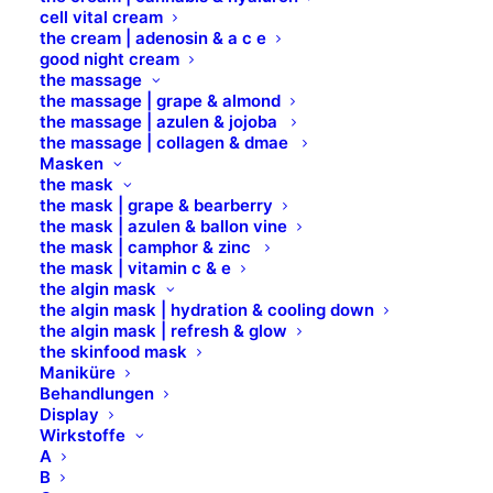
normale, reife, feuchtigkeitsarme sowie erschlaffte
cell vital cream
Haut. DMAE, ein wichtiger Protagonist in unserer
the cream | adenosin & a c e
good night cream
Haut, wirkt intensiv aufpolsternd, glättend und
the massage
straffend und wirkt altersbedingten Hautflecken
the massage | grape & almond
the massage | azulen & jojoba
positiv entgegen. Fermentierter Manna, im alten
the massage | collagen & dmae
Rom Honigtau oder Sternentropfen genannt,
Masken
bezeichnet den kostbaren Eschenextrakt. Er schützt
the mask
the mask | grape & bearberry
die Zellen vor osmotischem Stress und ihre
the mask | azulen & ballon vine
Zellverbindungen, befeuchtet die Haut 24 Stunden
the mask | camphor & zinc
lang nach der ersten Anwendung und reduziert
the mask | vitamin c & e
the algin mask
Falten. Kollagen und Hyaluronsäure spenden
the algin mask | hydration & cooling down
intensive Hydratisierung. Mandelsäure stimuliert die
the algin mask | refresh & glow
Kollagen-Synthese und aktiviert die Regeneration.
the skinfood mask
Maniküre
Süßmandel- und Babassuöl nähren intensiv. Dank
Behandlungen
des aufpolsternden, glättenden und straffenden
Display
Wirkstoffe
Effektes ist diese Creme ideal für die reife,
A
atrophische und regnerationsbedürftige Haut.
B