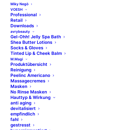
Miky Negò
VOESH
ANWENDUNG
Professional
Retail
Downloads
INHALTSSTOFFE
avrybeauty
Gel-Ohh! Jelly Spa Bath
Shea Butter Lotions
Socks & Gloves
WICHTIGE INFORMATIONEN
Tinted Lip & Cheek Balm
M.Magi
Produktübersicht
AUFBEWAHRUNGSHINWEISE
Reinigung
Peelinc Americano
Massagecremes
BILDER UND KONTAKTE
Masken
No Rinse Masken
Hauttyp & Wirkung
LIEFERUMFANG
anti aging
devitalisiert
empfindlich
fahl
gestresst