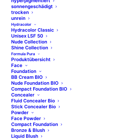
hyperpigmentiert
Body Peeling
sonnengeschädigt
trocken
unrein
Hydracolor
Hydracolor Classic
Unisex LSF 50
Nude Collection
BESCHREIBUNG
Shine Collection
Formula Pura
Produktübersicht
FÜR WEN GEEIGNET?
Face
Foundation
BB Cream BIO
ANWENDUNG
Nude Foundation BIO
Compact Foundation BIO
Concealer
INHALTSSTOFFE
Fluid Concealer Bio
Stick Concealer Bio
Powder
WICHTIGE INFORMATIONEN
Face Powder
Compact Foundation
Bronze & Blush
AUFBEWAHRUNGSHINWEISE
Liquid Blush