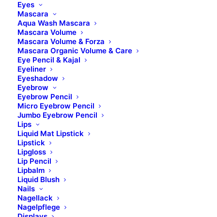
Eyes
Mascara
Aqua Wash Mascara
BILDER UND KONTAKTE
Mascara Volume
Mascara Volume & Forza
Mascara Organic Volume & Care
LIEFERUMFANG
Eye Pencil & Kajal
Eyeliner
Eyeshadow
Eyebrow
Eyebrow Pencil
Micro Eyebrow Pencil
Kaltwachsstreifen Körper
Jumbo Eyebrow Pencil
Lips
Liquid Mat Lipstick
Lipstick
Lipgloss
Lip Pencil
BESCHREIBUNG
Lipbalm
Liquid Blush
Nails
Nagellack
FÜR WEN GEEIGNET?
Nagelpflege
Displays