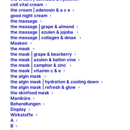
BESCHREIBUNG
cell vital cream
the cream | adenosin & a c e
good night cream
FÜR WEN GEEIGNET?
the massage
the massage | grape & almond
the massage | azulen & jojoba
the massage | collagen & dmae
ANWENDUNG
Masken
the mask
the mask | grape & bearberry
INHALTSSTOFFE
the mask | azulen & ballon vine
the mask | camphor & zinc
the mask | vitamin c & e
WICHTIGE INFORMATIONEN
the algin mask
the algin mask | hydration & cooling down
the algin mask | refresh & glow
AUFBEWAHRUNGSHINWEISE
the skinfood mask
Maniküre
Behandlungen
BILDER UND KONTAKTE
Display
Wirkstoffe
A
B