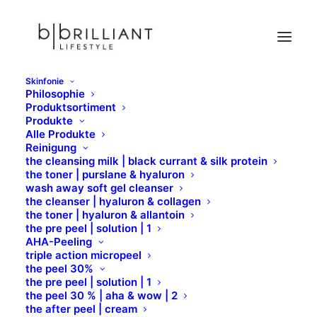
Skinfonie
Philosophie
GPSR
Produktsortiment
Produkte
Home
GPSR
Alle Produkte
Reinigung
the cleansing milk | black currant & silk protein
the toner | purslane & hyaluron
wash away soft gel cleanser
HYDRACOLOR
the cleanser | hyaluron & collagen
the toner | hyaluron & allantoin
the pre peel | solution | 1
AHA-Peeling
triple action micropeel
the peel 30%
the pre peel | solution | 1
the peel 30 % | aha & wow | 2
the after peel | cream