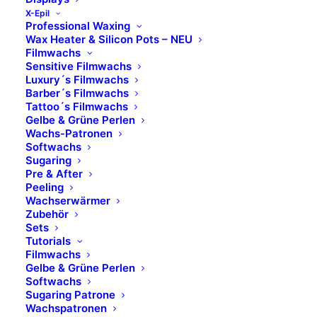
X-Epil
ANWENDUNG
Professional Waxing
Wax Heater & Silicon Pots – NEU
Filmwachs
INHALTSSTOFFE
Sensitive Filmwachs
Luxury´s Filmwachs
Barber´s Filmwachs
WICHTIGE INFORMATIONEN
Tattoo´s Filmwachs
Gelbe & Grüne Perlen
Wachs-Patronen
AUFBEWAHRUNGSHINWEISE
Softwachs
Sugaring
Pre & After
BILDER UND KONTAKTE
Peeling
Wachserwärmer
Zubehör
Sets
LIEFERUMFANG
Tutorials
Filmwachs
Gelbe & Grüne Perlen
Softwachs
Sugaring Patrone
Kaltwachsstreifen Gesicht
Wachspatronen