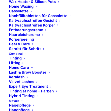
Wax Heater & Silicon Pots
Home Waxing
Cassolette
Nachfülltabletten für Cassolette
Kaltwachsstreifen Gesicht
Kaltwachsstreifen Körper
BESCHREIBUNG
Enthaarungscreme
Haarbleichcreme
Körperpeeling
FÜR WEN GEEIGNET?
Peel & Care
Schritt für Schritt
Combinal
ANWENDUNG
Tinting
Lifting
Home Care
Lash & Brow Booster
INHALTSSTOFFE
Keralash
Velvet Lashes
Expert Eye Treatment
WICHTIGE INFORMATIONEN
Tinting at home – Färben
Hybrid Tinting
Mavala
AUFBEWAHRUNGSHINWEISE
Nagelpflege
Handpflege